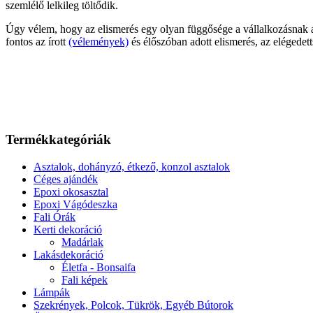
szemlélő lelkileg töltődik.
Úgy vélem, hogy az elismerés egy olyan függősége a vállalkozásnak a
fontos az írott
(vélemények)
és élőszóban adott elismerés, az elégedet
Termékkategóriák
Asztalok, dohányzó, étkező, konzol asztalok
Céges ajándék
Epoxi okosasztal
Epoxi Vágódeszka
Fali Órák
Kerti dekoráció
Madárlak
Lakásdekoráció
Életfa - Bonsaifa
Fali képek
Lámpák
Szekrények, Polcok, Tükrök, Egyéb Bútorok