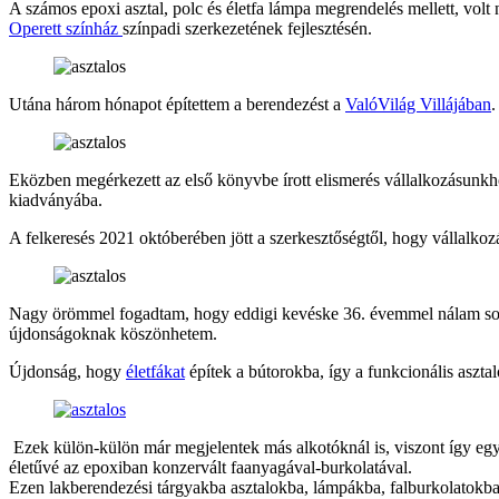
A számos epoxi asztal, polc és életfa lámpa megrendelés mellett, volt n
Operett színház
színpadi szerkezetének fejlesztésén.
Utána három hónapot építettem a berendezést a
ValóVilág Villájában
.
Eközben megérkezett az első könyvbe írott elismerés vállalkozásunk
kiadványába.
A felkeresés 2021 októberében jött a szerkesztőségtől, hogy vállalkoz
Nagy örömmel fogadtam, hogy eddigi kevéske 36. évemmel nálam sokkal
újdonságoknak köszönhetem.
Újdonság, hogy
életfákat
építek a bútorokba, így a funkcionális asztal
Ezek külön-külön már megjelentek más alkotóknál is, viszont így egybe
életűvé az epoxiban konzervált faanyagával-burkolatával.
Ezen lakberendezési tárgyakba asztalokba, lámpákba, falburkolatokba (