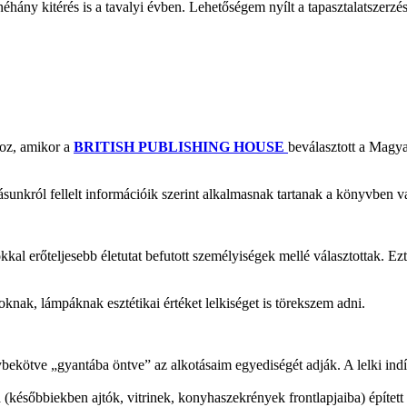
éhány kitérés is a tavalyi évben. Lehetőségem nyílt a tapasztalatszerzés
hoz, amikor a
BRITISH PUBLISHING HOUSE
beválasztott a Magy
ásunkról fellelt információik szerint alkalmasnak tartanak a könyvben va
 erőteljesebb életutat befutott személyiségek mellé választottak. Ezt
oknak, lámpáknak esztétikai értéket lelkiséget is törekszem adni.
kötve „gyantába öntve” az alkotásaim egyediségét adják. A lelki indítta
későbbiekben ajtók, vitrinek, konyhaszekrények frontlapjaiba) épített 