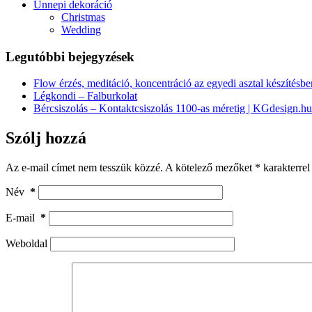
Ünnepi dekoráció
Christmas
Wedding
Legutóbbi bejegyzések
Flow érzés, meditáció, koncentráció az egyedi asztal készítésbe
Légkondi – Falburkolat
Bércsiszolás – Kontaktcsiszolás 1100-as méretig | KGdesign.hu
Szólj hozzá
Az e-mail címet nem tesszük közzé.
A kötelező mezőket
*
karakterrel 
Név
*
E-mail
*
Weboldal