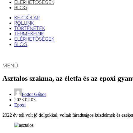
ELÉRHETŐSÉGEK
BLOG
KEZDŐLAP
RÓLUNK
TÖRTÉNETEK
TERMÉKEINK
ELÉRHETŐSÉGEK
BLOG
MENÜ
Asztalos szakma, az életfa és az epoxi gya
Fodor Gábor
2023.02.03.
Epoxi
2022 év teli volt jó dolgokkal, voltak fáradtságos küzdelmek és ezek