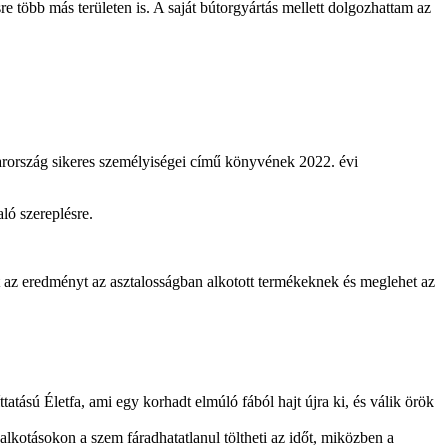
re több más területen is. A saját bútorgyártás mellett dolgozhattam az
arország sikeres személyiségei című könyvének 2022. évi
ló szereplésre.
 az eredményt az asztalosságban alkotott termékeknek és meglehet az
tású Életfa, ami egy korhadt elmúló fából hajt újra ki, és válik örök
alkotásokon a szem fáradhatatlanul töltheti az időt, miközben a