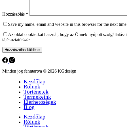
Hozzászólás
*
Save my name, email and website in this browser for the next tim
Az oldal cookie-kat használ, hogy az Önnek nyújtott szolgáltatás
tájékoztató</a>
Hozzászólás küldése
Minden jog fenntartva © 2026 KGdesign
Kezdőlap
Rólunk
Történetek
Termékeink
Elérhetőségek
Blog
Kezdőlap
Rólunk
Történetek