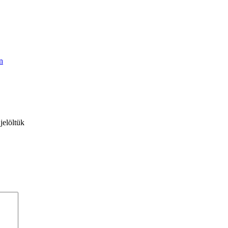
n
jelöltük