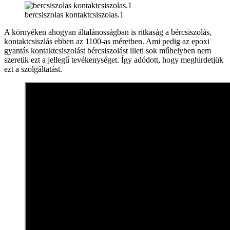
bercsiszolas kontaktcsiszolas.1
A környéken ahogyan általánosságban is ritkaság a bércsiszolás,
kontaktcsiszlás ebben az 1100-as méretben. Ami pedig az epoxi
gyantás kontaktcsiszolást bércsiszolást illeti sok műhelyben nem
szeretik ezt a jellegű tevékenységet. Így adódott, hogy meghirdetjük
ezt a szolgáltatást.