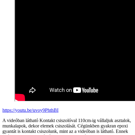
https://youtu.be/uvoy9PhthBI
A videóban látható Kontakt csiszolóval 110cm-ig vállaljuk asztalok,
munkalapok, dekor elemek csiszolását. Cégünkben gyakran epoxi
gyantát is kontakt csiszolunk, mint az a videóban is látható. Ennek