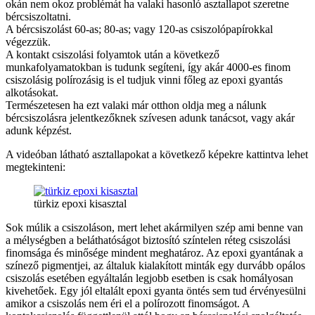
okán nem okoz problémát ha valaki hasonló asztallapot szeretne
bércsiszoltatni.
A bércsiszolást 60-as; 80-as; vagy 120-as csiszolópapírokkal
végezzük.
A kontakt csiszolási folyamtok után a következő
munkafolyamatokban is tudunk segíteni, így akár 4000-es finom
csiszolásig polírozásig is el tudjuk vinni főleg az epoxi gyantás
alkotásokat.
Természetesen ha ezt valaki már otthon oldja meg a nálunk
bércsiszolásra jelentkezőknek szívesen adunk tanácsot, vagy akár
adunk képzést.
A videóban látható asztallapokat a következő képekre kattintva lehet
megtekinteni:
türkiz epoxi kisasztal
Sok múlik a csiszoláson, mert lehet akármilyen szép ami benne van
a mélységben a beláthatóságot biztosító színtelen réteg csiszolási
finomsága és minősége mindent meghatároz. Az epoxi gyantának a
színező pigmentjei, az általuk kialakított minták egy durvább opálos
csiszolás esetében egyáltalán legjobb esetben is csak homályosan
kivehetőek. Egy jól eltalált epoxi gyanta öntés sem tud érvényesülni
amikor a csiszolás nem éri el a polírozott finomságot. A