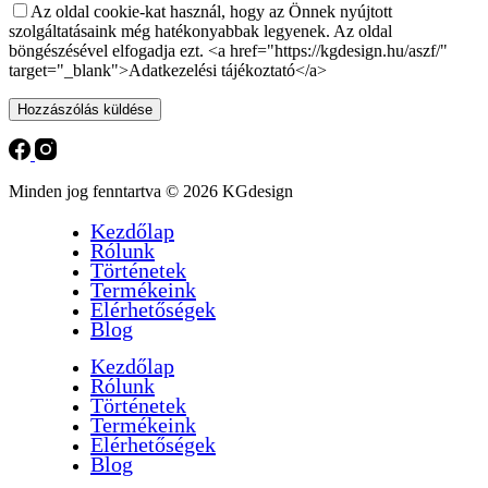
Az oldal cookie-kat használ, hogy az Önnek nyújtott
szolgáltatásaink még hatékonyabbak legyenek. Az oldal
böngészésével elfogadja ezt. <a href="https://kgdesign.hu/aszf/"
target="_blank">Adatkezelési tájékoztató</a>
Hozzászólás küldése
Minden jog fenntartva © 2026 KGdesign
Kezdőlap
Rólunk
Történetek
Termékeink
Elérhetőségek
Blog
Kezdőlap
Rólunk
Történetek
Termékeink
Elérhetőségek
Blog