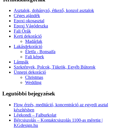
Asztalok, dohányzó, étkező, konzol asztalok
Céges ajándék
Epoxi okosasztal
Epoxi Vágódeszka
Fali Órák
Kerti dekoráció
Madárlak
Lakásdekoráció
Életfa - Bonsaifa
Fali képek
Lámpák
Szekrények, Polcok, Tükrök, Egyéb Bútorok
Ünnepi dekoráció
Christmas
Wedding
Legutóbbi bejegyzések
Flow érzés, meditáció, koncentráció az egyedi asztal
készítésben
Légkondi – Falburkolat
Bércsiszolás – Kontaktcsiszolás 1100-as méretig |
KGdesign.hu