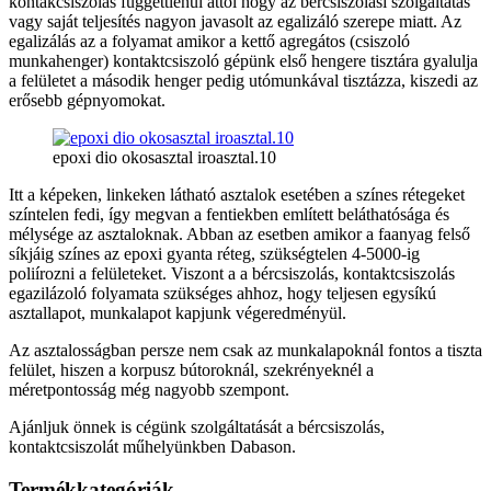
kontakcsiszolás függettlenül attól hogy az bércsiszolási szolgáltatás
vagy saját teljesítés nagyon javasolt az egalizáló szerepe miatt. Az
egalizálás az a folyamat amikor a kettő agregátos (csiszoló
munkahenger) kontaktcsiszoló gépünk első hengere tisztára gyalulja
a felületet a második henger pedig utómunkával tisztázza, kiszedi az
erősebb gépnyomokat.
epoxi dio okosasztal iroasztal.10
Itt a képeken, linkeken látható asztalok esetében a színes rétegeket
színtelen fedi, így megvan a fentiekben említett beláthatósága és
mélysége az asztaloknak. Abban az esetben amikor a faanyag felső
síkjáig színes az epoxi gyanta réteg, szükségtelen 4-5000-ig
poliírozni a felületeket. Viszont a a bércsiszolás, kontaktcsiszolás
egazilázoló folyamata szükséges ahhoz, hogy teljesen egysíkú
asztallapot, munkalapot kapjunk végeredményül.
Az asztalosságban persze nem csak az munkalapoknál fontos a tiszta
felület, hiszen a korpusz bútoroknál, szekrényeknél a
méretpontosság még nagyobb szempont.
Ajánljuk önnek is cégünk szolgáltatását a bércsiszolás,
kontaktcsiszolát műhelyünkben Dabason.
Termékkategóriák