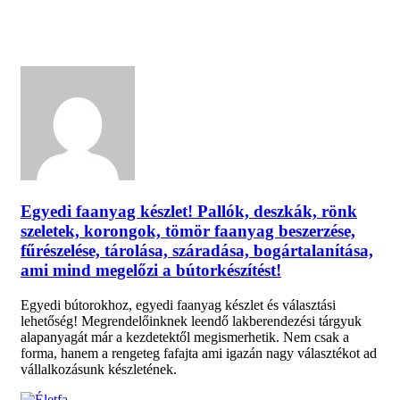
Egyedi faanyag készlet! Pallók, deszkák, rönk
szeletek, korongok, tömör faanyag beszerzése,
fűrészelése, tárolása, száradása, bogártalanítása,
ami mind megelőzi a bútorkészítést!
Egyedi bútorokhoz, egyedi faanyag készlet és választási
lehetőség! Megrendelőinknek leendő lakberendezési tárgyuk
alapanyagát már a kezdetektől megismerhetik. Nem csak a
forma, hanem a rengeteg fafajta ami igazán nagy választékot ad
vállalkozásunk készletének.