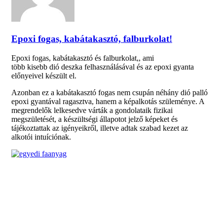
Epoxi fogas, kabátakasztó, falburkolat!
Epoxi fogas, kabátakasztó és falburkolat,, ami
több kisebb dió deszka felhasználásával és az epoxi gyanta
előnyeivel készült el.
Azonban ez a kabátakasztó fogas nem csupán néhány dió palló
epoxi gyantával ragasztva, hanem a képalkotás szüleménye. A
megrendelők lelkesedve várták a gondolataik fizikai
megszületését, a készültségi állapotot jelző képeket és
tájékoztattak az igényeikről, illetve adtak szabad kezet az
alkotói intuíciónak.