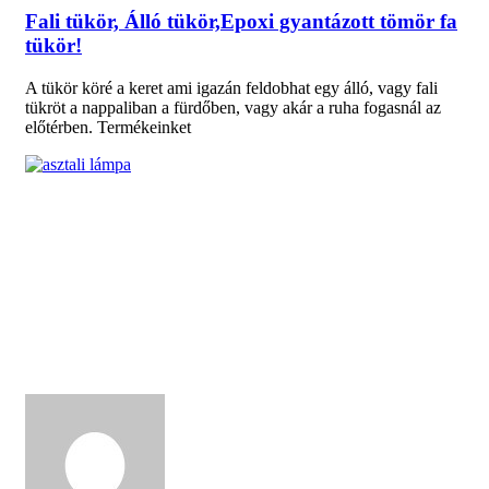
Fali tükör, Álló tükör,Epoxi gyantázott tömör fa
tükör!
A tükör köré a keret ami igazán feldobhat egy álló, vagy fali
tükröt a nappaliban a fürdőben, vagy akár a ruha fogasnál az
előtérben. Termékeinket