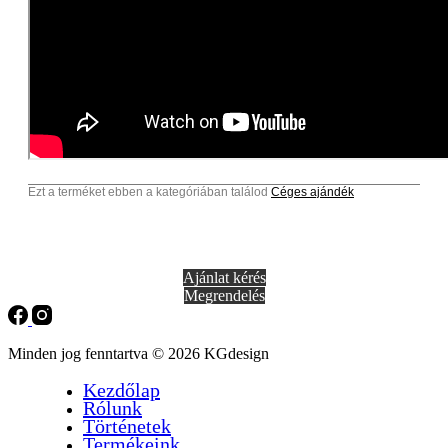
Ezt a terméket ebben a kategóriában találod
Céges ajándék
Ajánlat kérés
Megrendelés
Minden jog fenntartva © 2026 KGdesign
Kezdőlap
Rólunk
Történetek
Termékeink