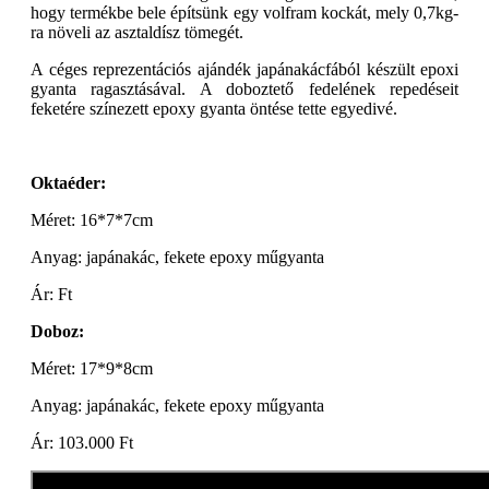
hogy termékbe bele építsünk egy volfram kockát, mely 0,7kg-
ra növeli az asztaldísz tömegét.
A céges reprezentációs ajándék japánakácfából készült epoxi
gyanta ragasztásával. A doboztető fedelének repedéseit
feketére színezett epoxy gyanta öntése tette egyedivé.
Oktaéder:
Méret: 16*7*7cm
Anyag: japánakác, fekete epoxy műgyanta
Ár: Ft
Doboz:
Méret: 17*9*8cm
Anyag: japánakác, fekete epoxy műgyanta
Ár: 103.000 Ft