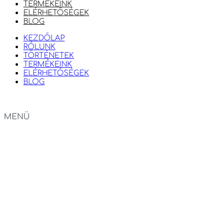
TERMÉKEINK
ELÉRHETŐSÉGEK
BLOG
KEZDŐLAP
RÓLUNK
TÖRTÉNETEK
TERMÉKEINK
ELÉRHETŐSÉGEK
BLOG
MENÜ