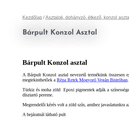
Kezdőlap
/
Asztalok, dohányzó, étkező, konzol aszt
Bárpult Konzol Asztal
Bárpult Konzol asztal
A Bárpult Konzol asztal nevezetű termékünk összesen egy
megtekinthetőek a
Répa Retek Mogyoró Vegán Bistróban
.
Türkiz és moha zöld Epoxi pigmentek adják a színességet, a
dísztartó pereme.
Megrendelői kérés volt a zöld szín, amihez javaslatunkra a
A bejáratnál látható pult