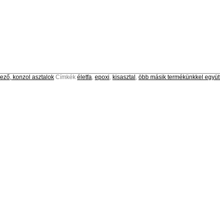
ező, konzol asztalok
Címkék
életfa
,
epoxi
,
kisasztal
,
öbb másik termékünkkel együtt 