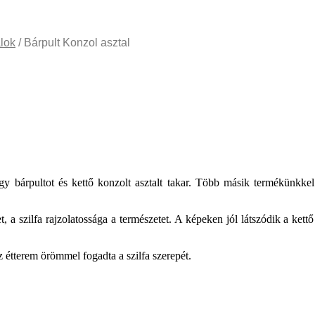
alok
/ Bárpult Konzol asztal
 bárpultot és kettő konzolt asztalt takar. Több másik termékünkkel 
 szilfa rajzolatossága a természetet. A képeken jól látszódik a kettő f
z étterem örömmel fogadta a szilfa szerepét.