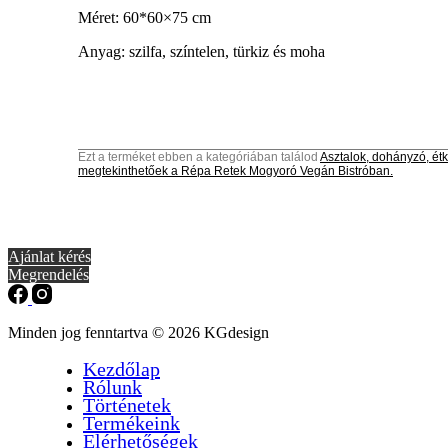
Méret: 60*60×75 cm
Anyag: szilfa, színtelen, türkiz és moha
Ezt a terméket ebben a kategóriában találod
Asztalok, dohányzó, étk
megtekinthetőek a Répa Retek Mogyoró Vegán Bistróban.
Ajánlat kérés
Megrendelés
Minden jog fenntartva © 2026 KGdesign
Kezdőlap
Rólunk
Történetek
Termékeink
Elérhetőségek