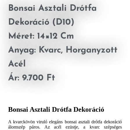
Bonsai Asztali Drótfa
Dekoráció (D10)
Méret: 14×12 Cm
Anyag: Kvarc, Horganyzott
Acél
Ár: 9.700 Ft
Bonsai Asztali Drótfa Dekoráció
A kvarckövön viruló elegáns bonsai asztali drótfa dekoráció
álomszép páros. Az acél ezüstje, a kvarc szépséges