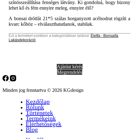
színösszeállítása fenséges látvány. Ki gondolná, hogy bizony
lehet kő és fém ennyire meleg, ennyire élő?
A bonsai drótfát 21*5 szálas horganyzott acélsodrat rögzíti a
kvarc kőhöz – elválaszthatatlanok, stabilak.
Ezt a terméket ezekben a kategóriákban találod:
Életfa - Bonsaifa
,
Lakásdekoráció
Ajánlat kérés
Megrendelés
Minden jog fenntartva © 2026 KGdesign
Kezdőlap
Rólunk
Történetek
Termékeink
Elérhetőségek
Blog