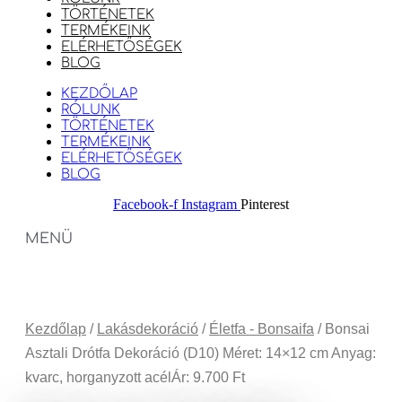
TÖRTÉNETEK
TERMÉKEINK
ELÉRHETŐSÉGEK
BLOG
KEZDŐLAP
RÓLUNK
TÖRTÉNETEK
TERMÉKEINK
ELÉRHETŐSÉGEK
BLOG
Facebook-f
Instagram
Pinterest
MENÜ
Kezdőlap
/
Lakásdekoráció
/
Életfa - Bonsaifa
/ Bonsai
Asztali Drótfa Dekoráció (D10) Méret: 14×12 cm Anyag:
kvarc, horganyzott acélÁr: 9.700 Ft