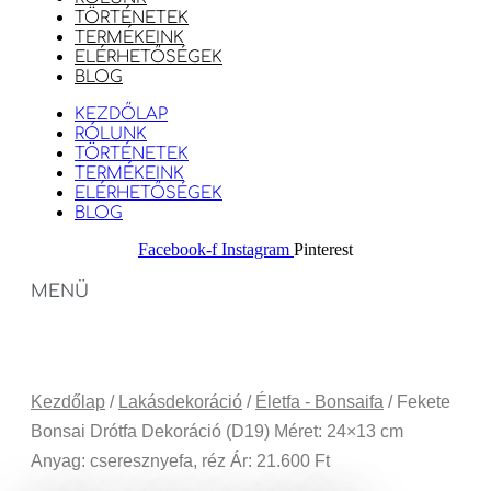
TÖRTÉNETEK
TERMÉKEINK
ELÉRHETŐSÉGEK
BLOG
KEZDŐLAP
RÓLUNK
TÖRTÉNETEK
TERMÉKEINK
ELÉRHETŐSÉGEK
BLOG
Facebook-f
Instagram
Pinterest
MENÜ
Kezdőlap
/
Lakásdekoráció
/
Életfa - Bonsaifa
/ Fekete
Bonsai Drótfa Dekoráció (D19) Méret: 24×13 cm
Anyag: cseresznyefa, réz Ár: 21.600 Ft