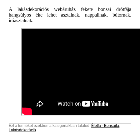
A lakásdekorációs webáruház fekete bonsai drótfája
hangsúlyos éke lehet asztalnak, nappalinak, bútornak,
íróasztalnak.
Ezt a terméket ezekben a kategóriákban találod:
Életfa - Bonsaifa
,
Lakásdekoráció