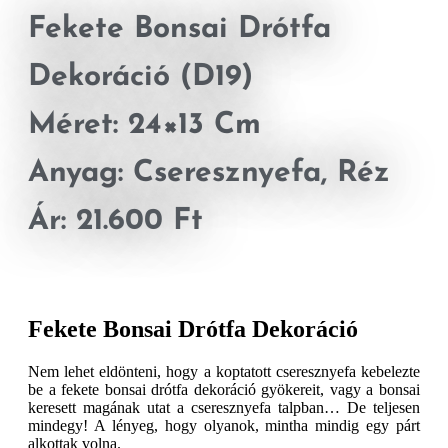
Fekete Bonsai Drótfa
Dekoráció (D19)
Méret: 24×13 Cm
Anyag: Cseresznyefa, Réz
Ár: 21.600 Ft
Fekete Bonsai Drótfa Dekoráció
Nem lehet eldönteni, hogy a koptatott cseresznyefa kebelezte
be a fekete bonsai drótfa dekoráció gyökereit, vagy a bonsai
keresett magának utat a cseresznyefa talpban… De teljesen
mindegy! A lényeg, hogy olyanok, mintha mindig egy párt
alkottak volna.