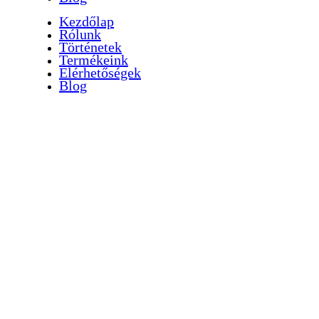
Kezdőlap
Rólunk
Történetek
Termékeink
Elérhetőségek
Blog