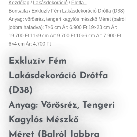
Kezdőlap
/
Lakásdekoráció
/
Életfa -
Bonsaifa
/ Exkluzív Fém Lakásdekoráció Drótfa (D38)
Anyag: vörösréz, tengeri kagylós mészkő Méret (balról
jobbra haladva): 7×6 cm Ár: 6.900 Ft 19×23 cm Ár:
19.700 Ft 11×9 cm Ár: 9.700 Ft 10×6 cm Ár: 7.900 Ft
6×4 cm Ár: 4.700 Ft
Exkluzív Fém
Lakásdekoráció Drótfa
(D38)
Anyag: Vörösréz, Tengeri
Kagylós Mészkő
Méret (balról Jobbra