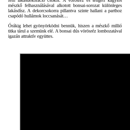
fém lakásdekoráció csokor. A vörösréz és tengeri kagylós
mészkő felhasználásával alkotott bonsai-sorozat különleges
lakásdísz. A dekorcsokorra pillantva szinte hallani a parthoz
csapódó hullámok loccsanását…
Órákig lehet gyönyörködni bennük, hiszen a mészkő millió
titka tárul a szemünk elé. A bonsai dús vörösréz lombozatával
igazán attraktív együttes.