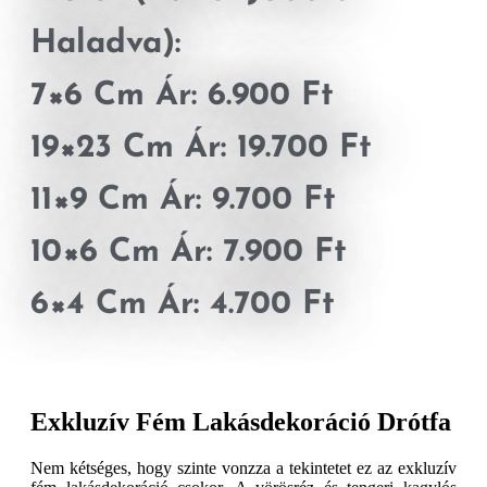
Haladva):
7×6 Cm Ár: 6.900 Ft
19×23 Cm Ár: 19.700 Ft
11×9 Cm Ár: 9.700 Ft
10×6 Cm Ár: 7.900 Ft
6×4 Cm Ár: 4.700 Ft
Exkluzív Fém Lakásdekoráció Drótfa
Nem kétséges, hogy szinte vonzza a tekintetet ez az exkluzív