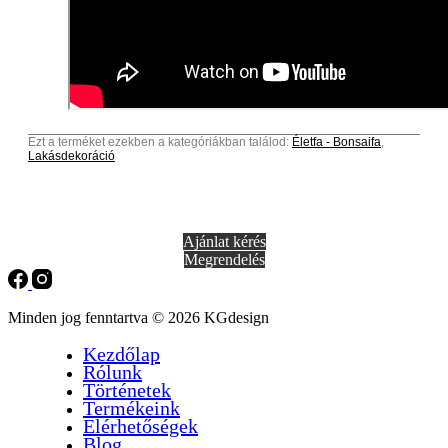
Ezt a terméket ezekben a kategóriákban találod:
Életfa - Bonsaifa
,
Lakásdekoráció
Ajánlat kérés
Megrendelés
Minden jog fenntartva © 2026 KGdesign
Kezdőlap
Rólunk
Történetek
Termékeink
Elérhetőségek
Blog