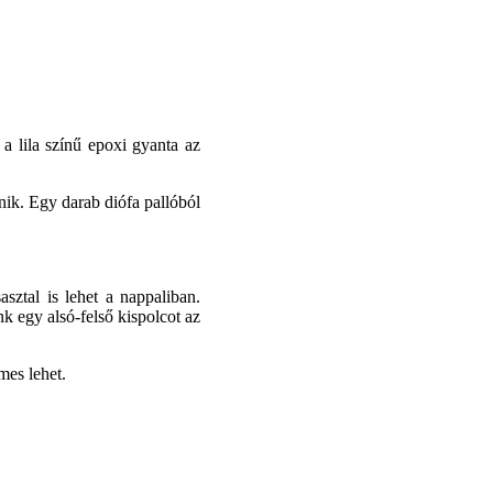
 a lila színű epoxi gyanta az
enik. Egy darab diófa pallóból
asztal is lehet a nappaliban.
k egy alsó-felső kispolcot az
mes lehet.