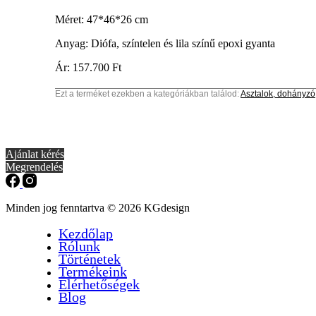
Méret: 47*46*26 cm
Anyag: Diófa, színtelen és lila színű epoxi gyanta
Ár: 157.700 Ft
Ezt a terméket ezekben a kategóriákban találod:
Asztalok, dohányzó,
Ajánlat kérés
Megrendelés
Minden jog fenntartva © 2026 KGdesign
Kezdőlap
Rólunk
Történetek
Termékeink
Elérhetőségek
Blog