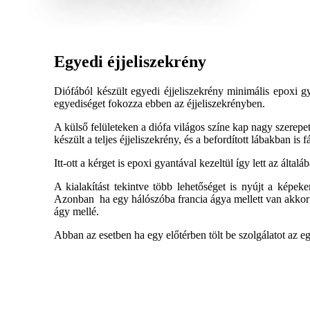
Egyedi éjjeliszekrény
Diófából készült egyedi éjjeliszekrény minimális epoxi gy
egyediséget fokozza ebben az éjjeliszekrényben.
A külső felületeken a diófa világos színe kap nagy szerepet
készült a teljes éjjeliszekrény, és a befordított lábakban is 
Itt-ott a kérget is epoxi gyantával kezeltül így lett az álta
A kialakítást tekintve több lehetőséget is nyújt a képeke
Azonban ha egy hálószóba francia ágya mellett van akkor 
ágy mellé.
Abban az esetben ha egy előtérben tölt be szolgálatot az eg