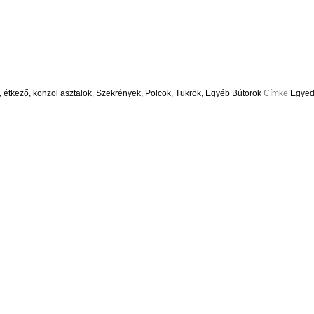
 étkező, konzol asztalok
,
Szekrények, Polcok, Tükrök, Egyéb Bútorok
Címke
Egyedi