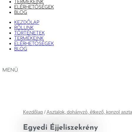
TERMÉKEINK
ELÉRHETŐSÉGEK
BLOG
KEZDŐLAP
RÓLUNK
TÖRTÉNETEK
TERMÉKEINK
ELÉRHETŐSÉGEK
BLOG
MENÜ
Kezdőlap
/
Asztalok, dohányzó, étkező, konzol aszt
Egyedi Éjjeliszekrény