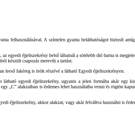
anta felhasználásával. A színtelen gyanta beláthatóságot biztosít amíg
, az egyedi éjjeliszekrény belső lábainál a sötétebb dió barna is megjel
fából készült csapozás merevíti a tartást.
lában leeső fakéreg is örök részévé a látható Egyedi éjjeliszekrényen.
n látható egyedi éjjeliszekrény, ugyanis a jelen formába akár egy kis
egy „C” alakzatban is érdemes lehet használatba venni és rögtön kapun
yedi éjjeliszekrény, akkor alakzat, vagy akár felváltva használni is érde