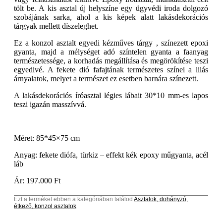
tölt be. A kis asztal új helyszíne egy ügyvédi iroda dolgozó
szobájának sarka, ahol a kis képek alatt lakásdekorációs
tárgyak mellett díszeleghet.
Ez a konzol asztalt egyedi kézműves tárgy , színezett epoxi
gyanta, majd a mélységet adó színtelen gyanta a faanyag
természetessége, a korhadás megállítása és megörökítése teszi
egyedivé. A fekete dió fafajtának természetes színei a lilás
árnyalatok, melyet a természet ez esetben barnára színezett.
A lakásdekorációs íróasztal légies lábait 30*10 mm-es lapos
teszi igazán masszívvá.
Méret: 85*45×75 cm
Anyag: fekete diófa, türkiz – effekt kék epoxy műgyanta, acél
láb
Ár: 197.000 Ft
Ezt a terméket ebben a kategóriában találod
Asztalok, dohányzó,
étkező, konzol asztalok