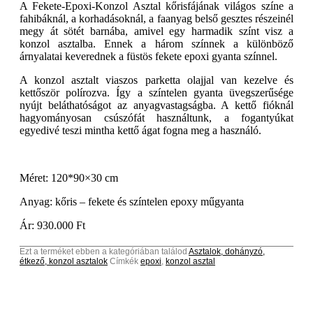
A Fekete-Epoxi-Konzol Asztal kőrisfájának világos színe a
fahibáknál, a korhadásoknál, a faanyag belső gesztes részeinél
megy át sötét barnába, amivel egy harmadik színt visz a
konzol asztalba. Ennek a három színnek a különböző
árnyalatai keverednek a füstös fekete epoxi gyanta színnel.
A konzol asztalt viaszos parketta olajjal van kezelve és
kettőször polírozva. Így a színtelen gyanta üvegszerűsége
nyújt beláthatóságot az anyagvastagságba. A kettő fióknál
hagyományosan csúszófát használtunk, a fogantyúkat
egyedivé teszi mintha kettő ágat fogna meg a használó.
Méret: 120*90×30 cm
Anyag: kőris – fekete és színtelen epoxy műgyanta
Ár: 930.000 Ft
Ezt a terméket ebben a kategóriában találod
Asztalok, dohányzó,
étkező, konzol asztalok
Címkék
epoxi
,
konzol asztal