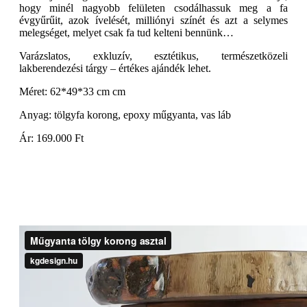
hogy minél nagyobb felületen csodálhassuk meg a fa
évgyűrűit, azok ívelését, milliónyi színét és azt a selymes
melegséget, melyet csak fa tud kelteni bennünk…
Varázslatos, exkluzív, esztétikus, természetközeli
lakberendezési tárgy – értékes ajándék lehet.
Méret: 62*49*33 cm cm
Anyag: tölgyfa korong, epoxy műgyanta, vas láb
Ár: 169.000 Ft