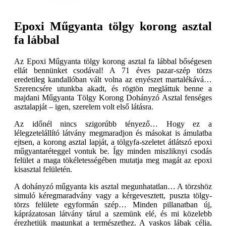
Epoxi Műgyanta tölgy korong asztal
fa lábbal
Az Epoxi Műgyanta tölgy korong asztal fa lábbal bőségesen
ellát bennünket csodával! A 71 éves pazar-szép törzs
eredetileg kandallóban vált volna az enyészet martalékává…
Szerencsére utunkba akadt, és rögtön megláttuk benne a
majdani Műgyanta Tölgy Korong Dohányzó Asztal fenséges
asztalapját – igen, szerelem volt első látásra.
Az időnél nincs szigorúbb tényező… Hogy ez a
lélegzetelállító látvány megmaradjon és másokat is ámulatba
ejtsen, a korong asztal lapját, a tölgyfa-szeletet átlátszó epoxi
műgyantaréteggel vontuk be. Így minden miszliknyi csodás
felület a maga tökéletességében mutatja meg magát az epoxi
kisasztal felületén.
A dohányzó műgyanta kis asztal megunhatatlan… A törzshöz
simuló kéregmaradvány vagy a kérgevesztett, puszta tölgy-
törzs felülete egyformán szép… Minden pillanatban új,
káprázatosan látvány tárul a szemünk elé, és mi közelebb
érezhetjük magunkat a természethez. A vaskos lábak célja,