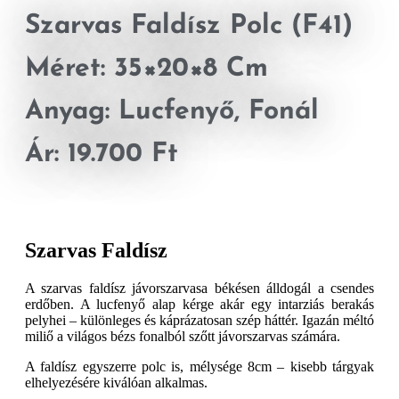
Szarvas Faldísz Polc (F41)
Méret: 35×20×8 Cm
Anyag: Lucfenyő, Fonál
Ár: 19.700 Ft
Szarvas Faldísz
A szarvas faldísz jávorszarvasa békésen álldogál a csendes
erdőben. A lucfenyő alap kérge akár egy intarziás berakás
pelyhei – különleges és káprázatosan szép háttér. Igazán méltó
miliő a világos bézs fonalból szőtt jávorszarvas számára.
A faldísz egyszerre polc is, mélysége 8cm – kisebb tárgyak
elhelyezésére kiválóan alkalmas.