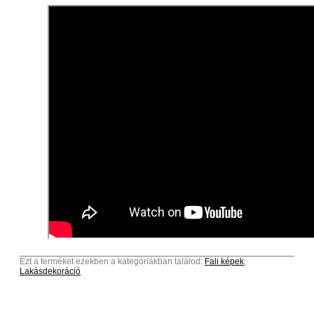
Ezt a terméket ezekben a kategóriákban találod:
Fali képek
,
Lakásdekoráció