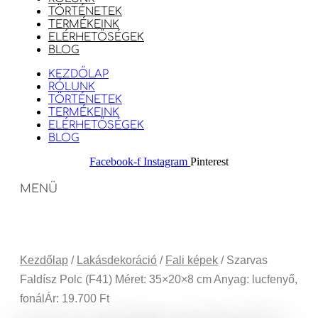
TÖRTÉNETEK
TERMÉKEINK
ELÉRHETŐSÉGEK
BLOG
KEZDŐLAP
RÓLUNK
TÖRTÉNETEK
TERMÉKEINK
ELÉRHETŐSÉGEK
BLOG
Facebook-f
Instagram
Pinterest
MENÜ
Kezdőlap
/
Lakásdekoráció
/
Fali képek
/ Szarvas
Faldísz Polc (F41) Méret: 35×20×8 cm Anyag: lucfenyő,
fonálÁr: 19.700 Ft