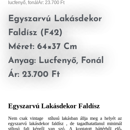
lucfenyő, fonálÁr: 23.700 Ft
Egyszarvú Lakásdekor
Faldísz (F42)
Méret: 64×37 Cm
Anyag: Lucfenyő, Fonál
Ár: 23.700 Ft
Egyszarvú Lakásdekor Faldísz
Nem csak vintage stílusú lakásban állja meg a helyét az
egyszarvú lakásdekor faldísz , de tagadhatatlanul minimál
stílusú fali képről van szó. A koptatott háttérből elő-