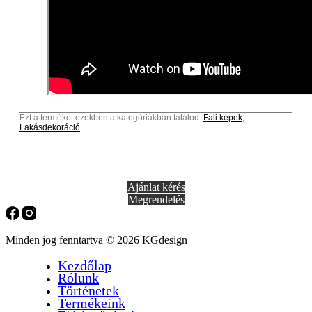
Ezt a terméket ezekben a kategóriákban találod:
Fali képek
,
Lakásdekoráció
Ajánlat kérés
Megrendelés
Minden jog fenntartva © 2026 KGdesign
Kezdőlap
Rólunk
Történetek
Termékeink