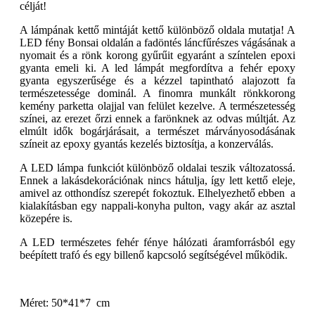
célját!
A lámpának kettő mintáját kettő különböző oldala mutatja! A
LED fény Bonsai oldalán a fadöntés láncfűrészes vágásának a
nyomait és a rönk korong gyűrűit egyaránt a színtelen epoxi
gyanta emeli ki. A led lámpát megfordítva a fehér epoxy
gyanta egyszerűsége és a kézzel tapintható alajozott fa
természetessége dominál. A finomra munkált rönkkorong
kemény parketta olajjal van felület kezelve. A természetesség
színei, az erezet őrzi ennek a farönknek az odvas múltját. Az
elmúlt idők bogárjárásait, a természet márványosodásának
színeit az epoxy gyantás kezelés biztosítja, a konzerválás.
A LED lámpa funkciót különböző oldalai teszik változatossá.
Ennek a lakásdekorációnak nincs hátulja, így lett kettő eleje,
amivel az otthondísz szerepét fokoztuk. Elhelyezhető ebben a
kialakításban egy nappali-konyha pulton, vagy akár az asztal
közepére is.
A LED természetes fehér fénye hálózati áramforrásból egy
beépített trafó és egy billenő kapcsoló segítségével működik.
Méret: 50*41*7 cm