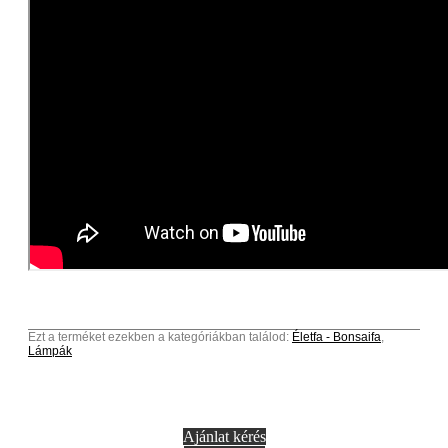
Ezt a terméket ezekben a kategóriákban találod:
Életfa - Bonsaifa
,
Lámpák
Ajánlat kérés