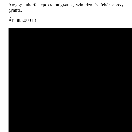
Anyag: juharfa, epoxy műgyanta, színtelen és fehér epoxy
gyanta,
Ár: 383.000 Ft