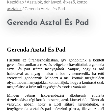
Kezdőlap
/
Asztalok, dohányzó, étkező, konzol
asztalok
/ Gerenda Asztal és Pad
Gerenda Asztal És Pad
Gerenda Asztal És Pad
Hiszünk az újrahasznosításban, így gondoltunk a bontott
gerendákra amikor a rozsdás szögeket eltávolítottuk a gerenda
asztal és pad száraz faanyagából. Valljuk, hogy az idő
haladtával az anyag – akár a bor –, nemesedik, ha értő
szeretettel gondozzuk. Mindezt a mai kornak megfelelően
olyan modern anyagokkal kombináljuk, hogy a kontraszt csak
megerősítse a kész mű egységét és csodás varázsát.
Minden patinás lakberendezési alkotásunk egyfajta
tiszteletadás a régi korok mesterei, azok kincsei előtt. Biztosak
vagyunk abban, hogy a Loft stílusú gerendabútor, a
fenyőgerenda asztal és pad mézszínű párosa, illetve az acél