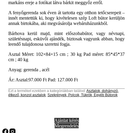
markáns ereje a fotókat látva bárkit meggyőz erről.
A fenyőgerenda sok éven át tartotta egy otthon tetőcserepeit –
innét mentettük ki, hogy kivételesen szép Loft bútor kerüljön
annak birtokába, aki megvásárolja webáruházunkból.
Bárhova kerül majd, mint előszobabútor, vagy névnapi,
születésnapi, esküvői ajándék, biztosak vagyunk abban, hogy
leendő tulajdonosa szeretni fogja.
Asztal Méret: 102×84×15 cm ; 30 kg Pad méret: 85*45*37
cm ; 40 kg
Anyag: gerenda , acél
Ár: Asztal:97.000 Ft Pad: 127.000 Ft
Ezt a terméket ezekben a kategóriákban találod:
Asztalok, dohányzó,
étkező, konzol asztalok
,
Szekrények, Polcok, Tükrök, Egyéb Bútorok
Ajánlat kérés
Megrendelés