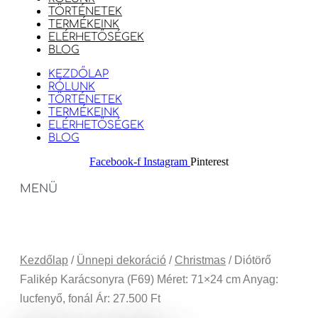
TÖRTÉNETEK
TERMÉKEINK
ELÉRHETŐSÉGEK
BLOG
KEZDŐLAP
RÓLUNK
TÖRTÉNETEK
TERMÉKEINK
ELÉRHETŐSÉGEK
BLOG
Facebook-f
Instagram
Pinterest
MENÜ
Kezdőlap
/
Ünnepi dekoráció
/
Christmas
/ Diótörő
Falikép Karácsonyra (F69) Méret: 71×24 cm Anyag:
lucfenyő, fonál Ár: 27.500 Ft