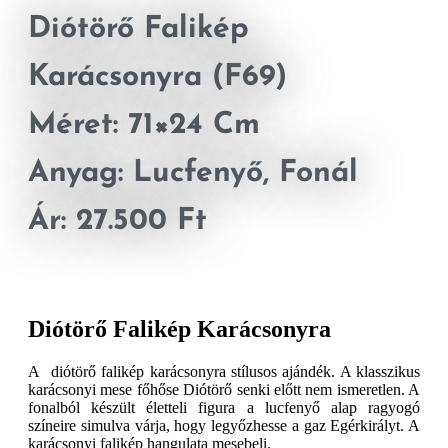
Diótörő Falikép
Karácsonyra (F69)
Méret: 71×24 Cm
Anyag: Lucfenyő, Fonál
Ár: 27.500 Ft
Diótörő Falikép Karácsonyra
A diótörő falikép karácsonyra stílusos ajándék. A klasszikus
karácsonyi mese főhőse Diótörő senki előtt nem ismeretlen. A
fonalból készült életteli figura a lucfenyő alap ragyogó
színeire simulva várja, hogy legyőzhesse a gaz Egérkirályt. A
karácsonyi falikép hangulata mesebeli.