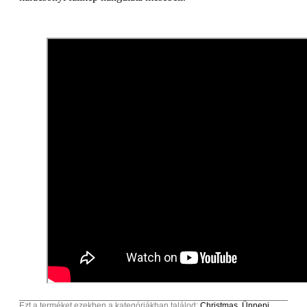
Ezt a terméket ezekben a kategóriákban találod:
Christmas
,
Ünnepi