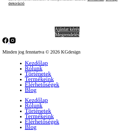
dekoráció
Ajánlat kérés
Megrendelés
Minden jog fenntartva © 2026 KGdesign
Kezdőlap
Rólunk
Történetek
Termékeink
Elérhetőségek
Blog
Kezdőlap
Rólunk
Történetek
Termékeink
Elérhetőségek
Blog