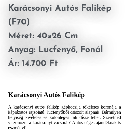
Karácsonyi Autós Falikép
(F70)
Méret: 40×26 Cm
Anyag: Lucfenyő, Fonál
Ár: 14.700 Ft
Karácsonyi Autós Falikép
A karácsonyi autós falikép gépkocsija tökéletes koronája a
káprázatos rajzolatú, lucfenyőből csiszolt alapnak. Bármilyen
helyiség kivételes és különleges fali dísze lehet. Szeretnéd
viszonozni a karácsonyi vacsorát? Autós céges ajándéknak is
eszményi!