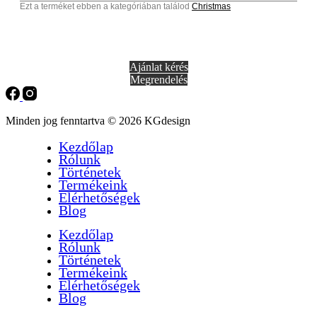
Ezt a terméket ebben a kategóriában találod
Christmas
Ajánlat kérés
Megrendelés
Minden jog fenntartva © 2026 KGdesign
Kezdőlap
Rólunk
Történetek
Termékeink
Elérhetőségek
Blog
Kezdőlap
Rólunk
Történetek
Termékeink
Elérhetőségek
Blog