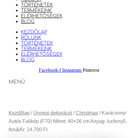
TÖRTÉNETEK
TERMÉKEINK
ELÉRHETŐSÉGEK
BLOG
KEZDŐLAP
RÓLUNK
TÖRTÉNETEK
TERMÉKEINK
ELÉRHETŐSÉGEK
BLOG
Facebook-f
Instagram
Pinterest
MENÜ
Kezdőlap
/
Ünnepi dekoráció
/
Christmas
/ Karácsonyi
Autós Falikép (F70) Méret: 40×26 cm Anyag: lucfenyő,
fonálÁr: 14.700 Ft