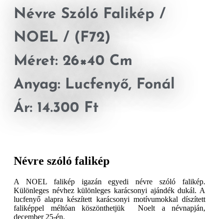
Névre Szóló Falikép /
NOEL / (F72)
Méret: 26×40 Cm
Anyag: Lucfenyő, Fonál
Ár: 14.300 Ft
Névre szóló falikép
A NOEL falikép igazán egyedi névre szóló falikép.
Különleges névhez különleges karácsonyi ajándék dukál. A
lucfenyő alapra készített karácsonyi motívumokkal díszített
faliképpel méltóan köszönthetjük Noelt a névnapján,
december 25-én.