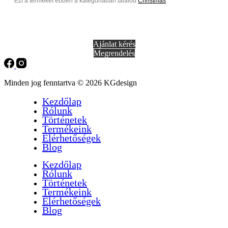
Ezt a terméket ebben a kategóriában találod
Christmas
Ajánlat kérés
Megrendelés
Minden jog fenntartva © 2026 KGdesign
Kezdőlap
Rólunk
Történetek
Termékeink
Elérhetőségek
Blog
Kezdőlap
Rólunk
Történetek
Termékeink
Elérhetőségek
Blog