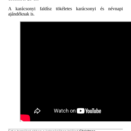
A karácsonyi faldísz tökéletes karácsonyi és névnapi
ajándéknak is.