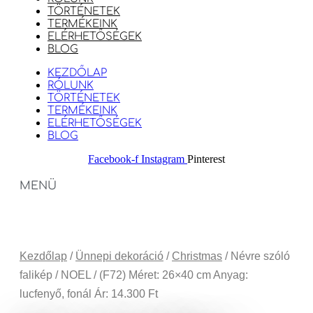
TÖRTÉNETEK
TERMÉKEINK
ELÉRHETŐSÉGEK
BLOG
KEZDŐLAP
RÓLUNK
TÖRTÉNETEK
TERMÉKEINK
ELÉRHETŐSÉGEK
BLOG
Facebook-f
Instagram
Pinterest
MENÜ
Kezdőlap
/
Ünnepi dekoráció
/
Christmas
/ Névre szóló
falikép / NOEL / (F72) Méret: 26×40 cm Anyag:
lucfenyő, fonál Ár: 14.300 Ft