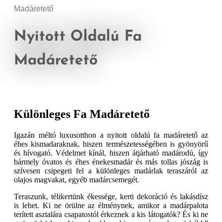
Madáretető
Nyitott Oldalú Fa
Madáretető
Különleges Fa Madáretető
Igazán méltó luxusotthon a nyitott oldalú fa madáretető az
éhes kismadaraknak, hiszen természetességében is gyönyörű
és hívogató. Védelmet kínál, hiszen átjárható madárodú, így
bármely óvatos és éhes énekesmadár és más tollas jószág is
szívesen csipegeti fel a különleges madárlak teraszáról az
olajos magvakat, egyéb madárcsemegét.
Teraszunk, télikertünk ékessége, kerti dekoráció és lakásdísz
is lehet. Ki ne örülne az élménynek, amikor a madárpalota
terített asztalára csapatostól érkeznek a kis látogatók? És ki ne