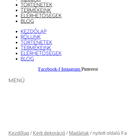
TÖRTÉNETEK
TERMÉKEINK
ELÉRHETŐSÉGEK
BLOG
KEZDŐLAP
RÓLUNK
TÖRTÉNETEK
TERMÉKEINK
ELÉRHETŐSÉGEK
BLOG
Facebook-f
Instagram
Pinterest
MENÜ
Kezdőlap
/
Kerti dekoráció
/
Madárlak
/ nyitott oldalú Fa