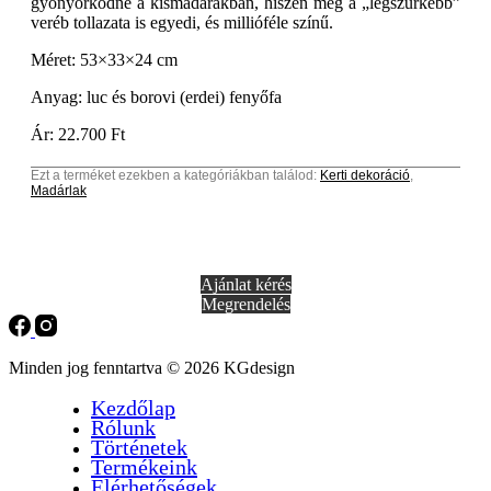
gyönyörködne a kismadarakban, hiszen még a „legszürkébb”
veréb tollazata is egyedi, és millióféle színű.
Méret: 53×33×24 cm
Anyag: luc és borovi (erdei) fenyőfa
Ár: 22.700 Ft
Ezt a terméket ezekben a kategóriákban találod:
Kerti dekoráció
,
Madárlak
Ajánlat kérés
Megrendelés
Minden jog fenntartva © 2026 KGdesign
Kezdőlap
Rólunk
Történetek
Termékeink
Elérhetőségek