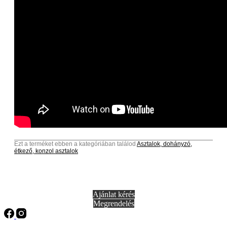
Ezt a terméket ebben a kategóriában találod
Asztalok, dohányzó,
étkező, konzol asztalok
Ajánlat kérés
Megrendelés