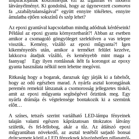
inspirációjának köszönhetjük ezt az izgalmas és modern
látványélményt. Ki gondolná, hogy az úgynevezett
csomoros
fa „szabálytalanságával” együtt ennyire tökéletes, ennyire
ámulatba ejtően sokszínű és szép lehet?
Az epoxi gyantával kapcsolatban mindig adódnak kérdéseink!
Például az epoxi gyanta környezetbarát?! Abban az esetben
amikor a csomagoló göngyöleget szelektíven a vas telepre
visszük.. Kemény, vízálló az epoxi műgyanta?! Igen
kikeményedés után, amikor a terméket felület kezelve,
lakkozva átadjuk vízálló, és keményebb mint maga a
faanyag! Egy ilyen romlásnak ítélt fa korongot az epoxy
gyanta használata nélkül nem lehetne megóvni.
Ritkaság hogy a bogarak, darazsak úgy járják ki a fabelsőt,
hogy az odú egészben marad. A nyárfa asztal korongjának
peremén remekül látszanak a csomorosság jellegzetes tüskéi,
amit az epoxi műgyanta segítségével őriztünk meg. Egy
nyárfa drámája és végtelensége bontakozik ki a szemünk
előtt…
A színes, tetszés szerint variálható LED-lámpa fényeinek
talaján valami egészen káprázatosan titokzatos látvány
születik, és fel-fellobog, akár a tűz. Az átlátszó epoxi
műgyantában növekedő, az asztal testéből sarjadó bonsai
drótcsemete körül a LED fényeknek köszönhetően pillanatról-