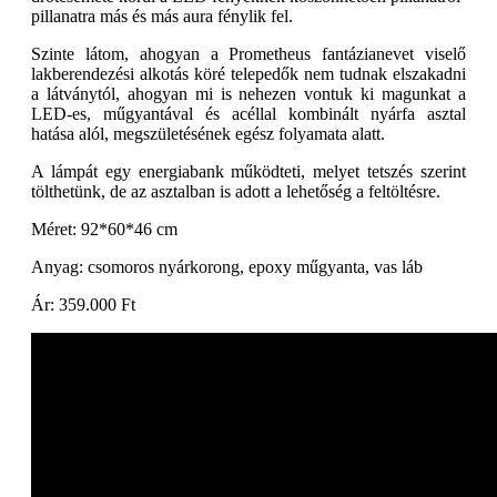
pillanatra más és más aura fénylik fel.
Szinte látom, ahogyan a Prometheus fantázianevet viselő
lakberendezési alkotás köré telepedők nem tudnak elszakadni
a látványtól, ahogyan mi is nehezen vontuk ki magunkat a
LED-es, műgyantával és acéllal kombinált nyárfa asztal
hatása alól, megszületésének egész folyamata alatt.
A lámpát egy energiabank működteti, melyet tetszés szerint
tölthetünk, de az asztalban is adott a lehetőség a feltöltésre.
Méret: 92*60*46 cm
Anyag: csomoros nyárkorong, epoxy műgyanta, vas láb
Ár: 359.000 Ft