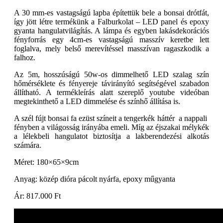
A 30 mm-es vastagságú lapba építettük bele a bonsai drótfát,
így jött létre termékünk a Falburkolat – LED panel és epoxy
gyanta hangulatvilágítás. A lámpa és egyben lakásdekorációs
fényforrás egy 4cm-es vastagságú masszív keretbe lett
foglalva, mely belső merevítéssel masszívan ragaszkodik a
falhoz.
Az 5m, hosszúságú 50w-os dimmelhető LED szalag szín
hőmérséklete és fényereje távirányító segítségével szabadon
állítható. A termékleírás alatt szereplő youtube videóban
megtekinthető a LED dimmelése és színhő állítása is.
A szél fújt bonsai fa ezüst színeit a tengerkék háttér a nappali
fényben a világosság irányába emeli. Míg az éjszakai mélykék
a lélekbeli hangulatot biztosítja a lakberendezési alkotás
számára.
Méret: 180×65×9cm
Anyag: közép dióra pácolt nyárfa, epoxy műgyanta
Ár: 817.000 Ft