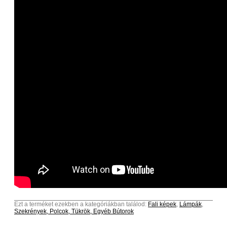
Ezt a terméket ezekben a kategóriákban találod:
Fali képek
,
Lámpák
,
Szekrények, Polcok, Tükrök, Egyéb Bútorok