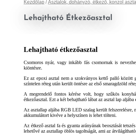
Kezdőlap
/
Asztalok, dohányzó, étkező, konzol aszt
Lehajtható Étkezőasztal
Lehajtható étkezőasztal
Csomoros nyár, vagy inkább fás csomornak is nevezhet
kiöntésre.
Ez az epoxi asztal nem a szokványos kettő palló között 
színtelen réteg után került öntésre az első smaragdzöld réteg
A megrendelő fontos kérése volt, hogy szűkös konyhába 
étkezőasztal. Ezt a két behajtható lábat az asztal lap aljáb
Az asztallap aljába RGB LED szalag került felszerelésre, 
akkumulátort kivéve a helyszínen is lehet tölteni.
Az étkező asztal fa és gyanta arányának beosztását tetszés 
lehetővé az asztallap öblös tagoltságát, ami az átvilágítható