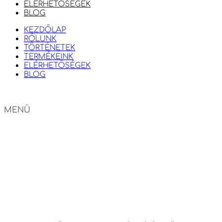
ELÉRHETŐSÉGEK
BLOG
KEZDŐLAP
RÓLUNK
TÖRTÉNETEK
TERMÉKEINK
ELÉRHETŐSÉGEK
BLOG
MENÜ