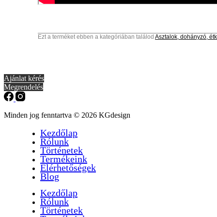
Ezt a terméket ebben a kategóriában találod
Asztalok, dohányzó, étk
Ajánlat kérés
Megrendelés
Minden jog fenntartva © 2026 KGdesign
Kezdőlap
Rólunk
Történetek
Termékeink
Elérhetőségek
Blog
Kezdőlap
Rólunk
Történetek