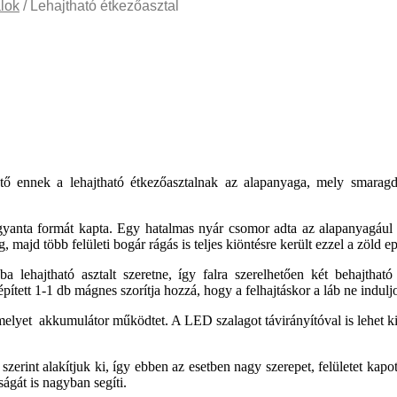
alok
/ Lehajtható étkezőasztal
ő ennek a lehajtható étkezőasztalnak az alapanyaga, mely smaragd
gyanta formát kapta. Egy hatalmas nyár csomor adta az alapanyagául 
, majd több felületi bogár rágás is teljes kiöntésre került ezzel a zöld e
lehajtható asztalt szeretne, így falra szerelhetően két behajtható 
a épített 1-1 db mágnes szorítja hozzá, hogy a felhajtáskor a láb ne indul
melyet akkumulátor működtet. A LED szalagot távirányítóval is lehet ki
szerint alakítjuk ki, így ebben az esetben nagy szerepet, felületet kapot
ságát is nagyban segíti.