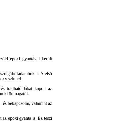
zöld epoxi gyantával került
szolgáló fadarabokat. A első
poxy színnel.
és toldható lábat kapott az
jon ki önmagától.
- és bekapcsolni, valamint az
t az epoxi gyanta is. Ez teszi