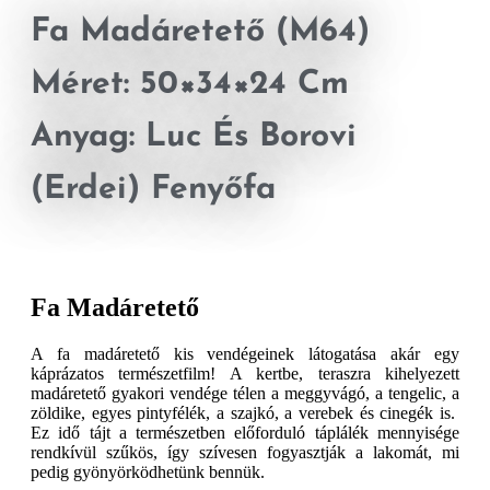
Fa Madáretető (M64)
Méret: 50×34×24 Cm
Anyag: Luc És Borovi
(erdei) Fenyőfa
Fa Madáretető
A fa madáretető kis vendégeinek látogatása akár egy
káprázatos természetfilm! A kertbe, teraszra kihelyezett
madáretető gyakori vendége télen a meggyvágó, a tengelic, a
zöldike, egyes pintyfélék, a szajkó, a verebek és cinegék is.
Ez idő tájt a természetben előforduló táplálék mennyisége
rendkívül szűkös, így szívesen fogyasztják a lakomát, mi
pedig gyönyörködhetünk bennük.