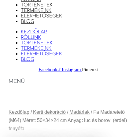
TÖRTÉNETEK
TERMÉKEINK
ELÉRHETŐSÉGEK
BLOG
KEZDŐLAP
RÓLUNK
TÖRTÉNETEK
TERMÉKEINK
ELÉRHETŐSÉGEK
BLOG
Facebook-f
Instagram
Pinterest
MENÜ
Kezdőlap
/
Kerti dekoráció
/
Madárlak
/ Fa Madáretető
(M64) Méret: 50×34×24 cm Anyag: luc és borovi (erdei)
fenyőfa