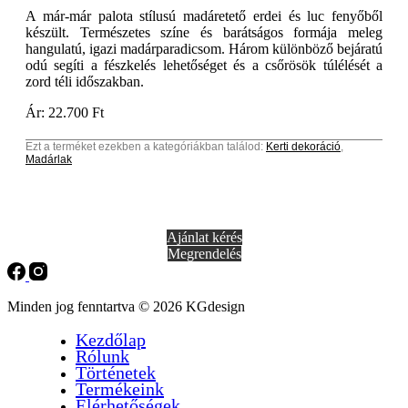
A már-már palota stílusú madáretető erdei és luc fenyőből
készült. Természetes színe és barátságos formája meleg
hangulatú, igazi madárparadicsom. Három különböző bejáratú
odú segíti a fészkelés lehetőséget és a csőrösök túlélését a
zord téli időszakban.
Ár: 22.700 Ft
Ezt a terméket ezekben a kategóriákban találod:
Kerti dekoráció
,
Madárlak
Ajánlat kérés
Megrendelés
Minden jog fenntartva © 2026 KGdesign
Kezdőlap
Rólunk
Történetek
Termékeink
Elérhetőségek