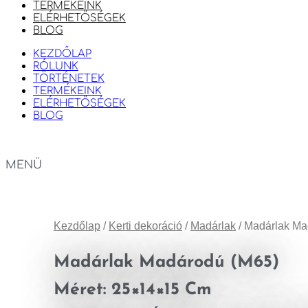
TERMÉKEINK
ELÉRHETŐSÉGEK
BLOG
KEZDŐLAP
RÓLUNK
TÖRTÉNETEK
TERMÉKEINK
ELÉRHETŐSÉGEK
BLOG
MENÜ
Kezdőlap
/
Kerti dekoráció
/
Madárlak
/ Madárlak Mad
Madárlak Madárodú (M65)
Méret: 25×14×15 Cm