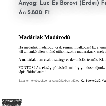
Anyag: Luc És Borovi (erdei) F
Ár: 5.800 Ft
Madárlak Madárodú
Ha madárlak madárodú, csak semmi hivalkodás! Ez a termé
téli zimankó ellen kitűnő otthon azok a madaraknak, melyek
A madárlak nem csak dísztárgy és dekorációs termék. Kiad
FONTOS! Az eleség pótlásáról mindig gondoskodjunk, me
táplálékkínálatára!
Ezt a terméket ezekben a kategóriákban találod:
Kerti dekoráció
,
Ma
Ajánlat kérés
Megrendelés