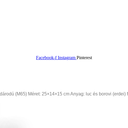
Facebook-f
Instagram
Pinterest
árodú (M65) Méret: 25×14×15 cm Anyag: luc és borovi (erdei) f