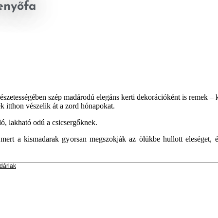
enyőfa
szetességében szép madárodú elegáns kerti dekorációként is remek – 
 itthon vészelik át a zord hónapokat.
ó, lakható odú a csicsergőknek.
rt a kismadarak gyorsan megszokják az ölükbe hullott eleséget, é
dárlak