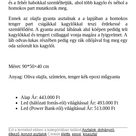
és a fehér habokkal szemléltetjük, ahol több kagylo és néhol a
homokos part mutatkozik meg.
Ennek az olajfa gyanta asztalnak a a lapjában a homokos
tenger part csigákkal kagylókkal teszi érdekessé a
szemlélődést. A gyanta asztal lábának alul köépen pedidg teli
kagylókkal és tengeri csillaggal vonja magára a fyigyelmet. A
láb odvas-lukas részében pedig egy rák ollójával fog meg egy
oda szóorult kis kagylót.
Méret: 90*50×40 cm
Anyag: Oliva olajfa, színtelen, tenger kék epoxi műgyanta
Alap Ár: 443.000 Ft
Led (hálózati forrás-ról) világítással Ár: 493.000 Ft
Led (Power Bank-ról) világítással Ár: 513.000 Ft
Ezt a terméket ebben a kategóriában találod
Asztalok, dohányzó,
étkező, konzol asztalok
Címkék
életfa
,
epoxi
,
kisasztal