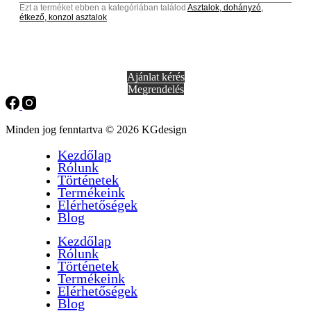
Ezt a terméket ebben a kategóriában találod
Asztalok, dohányzó,
étkező, konzol asztalok
Ajánlat kérés
Megrendelés
Minden jog fenntartva © 2026 KGdesign
Kezdőlap
Rólunk
Történetek
Termékeink
Elérhetőségek
Blog
Kezdőlap
Rólunk
Történetek
Termékeink
Elérhetőségek
Blog