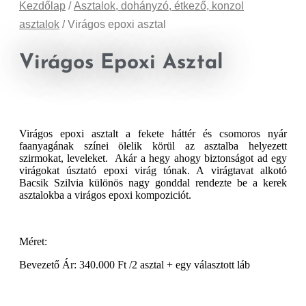
Kezdőlap
/
Asztalok, dohányzó, étkező, konzol
asztalok
/ Virágos epoxi asztal
Virágos Epoxi Asztal
Virágos epoxi asztalt a fekete háttér és csomoros nyár
faanyagának színei ölelik körül az asztalba helyezett
szirmokat, leveleket. Akár a hegy ahogy biztonságot ad egy
virágokat úsztató epoxi virág tónak. A virágtavat alkotó
Bacsik Szilvia különös nagy gonddal rendezte be a kerek
asztalokba a virágos epoxi kompoziciót.
Méret:
Bevezető Ár: 340.000 Ft /2 asztal + egy választott láb