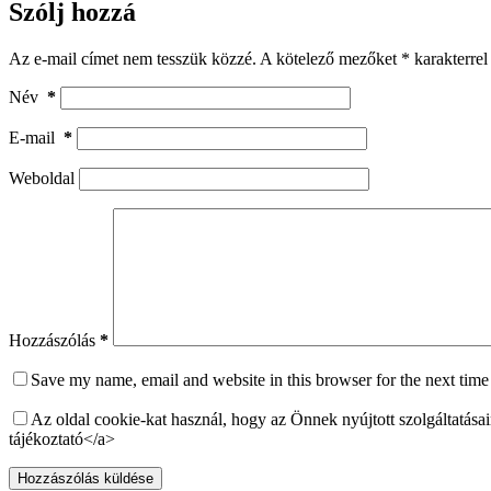
Szólj hozzá
Az e-mail címet nem tesszük közzé.
A kötelező mezőket
*
karakterrel 
Név
*
E-mail
*
Weboldal
Hozzászólás
*
Save my name, email and website in this browser for the next tim
Az oldal cookie-kat használ, hogy az Önnek nyújtott szolgáltatás
tájékoztató</a>
Hozzászólás küldése