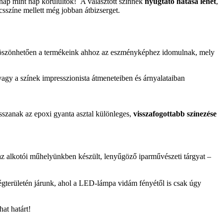
t nap mint nap körülültök! A választott színnek
nyugtató hatása lehet
,
csszíne mellett még jobban átbizserget.
szönhetően a termékeink ahhoz az eszményképhez idomulnak, mely
vagy a színek impresszionista átmeneteiben és árnyalataiban
sszanak az epoxi gyanta asztal különleges,
visszafogottabb színezése
 az alkotói műhelyünkben készült, lenyűgöző iparművészeti tárgyat –
égterületén járunk, ahol a LED-lámpa vidám fényétől is csak úgy
at határt!