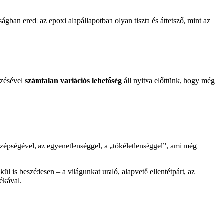
ságban ered: az epoxi alapállapotban olyan tiszta és áttetsző, mint az
ezésével
számtalan variációs lehetőség
áll nyitva előttünk, hogy még
 szépségével, az egyenetlenséggel, a „tökéletlenséggel”, ami még
kül is beszédesen – a világunkat uraló, alapvető ellentétpárt, az
ékával.