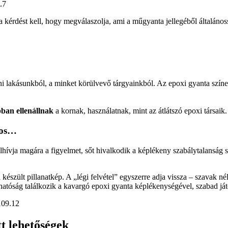
 a kérdést kell, hogy megválaszolja, ami a műgyanta jellegéből általános
i lakásunkból, a minket körülvevő tárgyainkból. Az epoxi gyanta szín
bban ellenállnak
a kornak, használatnak, mint az átlátszó epoxi társaik.
nos…
felhívja magára a figyelmet, sőt hivalkodik a képlékeny szabálytalanság
készült pillanatkép. A „légi felvétel” egyszerre adja vissza – szavak nél
hatóság találkozik a kavargó epoxi gyanta képlékenységével, szabad ját
tt lehetőségek