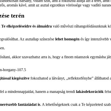
zándékosan harsány, vidám szín, ami a fókuszba állítja azt a teret, ami
 erős, aromás kávé, amit az asztal egzotikus vörössége vagy vadító naran
zése terén
a
Te elképzeléseidre és álmaidra
való művészi ráhangolódásunknak kö
egvalósíthat. Az asztallap színezése
lehet homogén
és így intenzívebb 
ően.
sítani, akkor szavazhatsz arra is, hogy a finom nüanszok egymásba ját
tással kiegészítve
fokozhatod a látványt, „reflektorfénybe” állíthatod
 fel a mindennapjaidat, hanem a manapság trendi
lakásdekorációk
fels
merészebb fantáziádat is
. A lehetőségeknek csak a Te képzeleted szabh