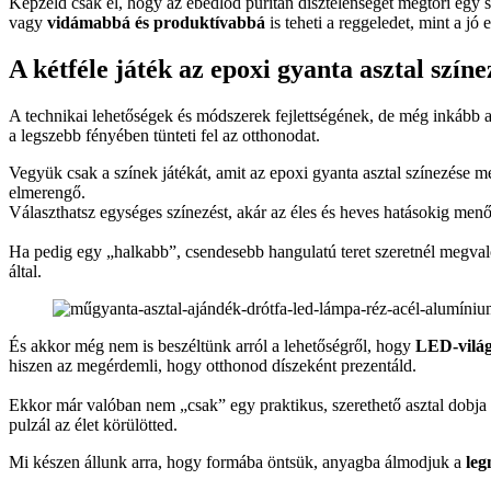
Képzeld csak el, hogy az ebédlőd puritán dísztelenségét megtöri egy s
vagy
vidámabbá és produktívabbá
is teheti a reggeledet, mint a jó
A kétféle játék az epoxi gyanta asztal színe
A technikai lehetőségek és módszerek fejlettségének, de még inkább 
a legszebb fényében tünteti fel az otthonodat.
Vegyük csak a színek játékát, amit az epoxi gyanta asztal színezése m
elmerengő.
Választhatsz egységes színezést, akár az éles és heves hatásokig men
Ha pedig egy „halkabb”, csendesebb hangulatú teret szeretnél megvaló
által.
És akkor még nem is beszéltünk arról a lehetőségről, hogy
LED-világí
hiszen az megérdemli, hogy otthonod díszeként prezentáld.
Ekkor már valóban nem „csak” egy praktikus, szerethető asztal dobja
pulzál az élet körülötted.
Mi készen állunk arra, hogy formába öntsük, anyagba álmodjuk a
leg