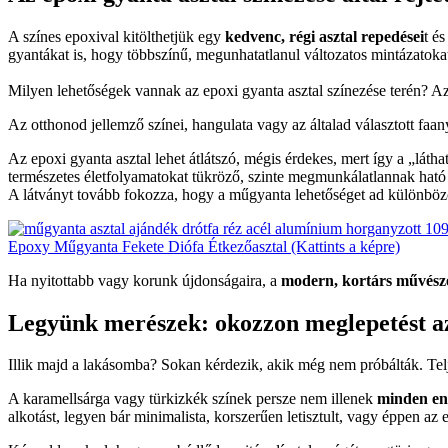
A színes epoxival kitölthetjük egy
kedvenc, régi asztal repedései
t é
gyantákat is, hogy többszínű, megunhatatlanul változatos mintázatok
Milyen lehetőségek vannak az epoxi gyanta asztal színezése terén? A
Az otthonod jellemző színei, hangulata vagy az általad választott faa
Az epoxi gyanta asztal lehet átlátszó, mégis érdekes, mert így a „lát
természetes életfolyamatokat tükröző, szinte megmunkálatlannak ható 
A látványt tovább fokozza, hogy a műgyanta lehetőséget ad különböző
Epoxy Műgyanta Fekete Diófa Étkezőasztal (Kattints a képre)
Ha nyitottabb vagy korunk újdonságaira, a
modern, kortárs művész
Legyünk merészek: okozzon meglepetést az 
Illik majd a lakásomba? Sokan kérdezik, akik még nem próbálták. Telj
A karamellsárga vagy türkizkék színek persze nem illenek
minden en
alkotást, legyen bár minimalista, korszerűen letisztult, vagy éppen az 