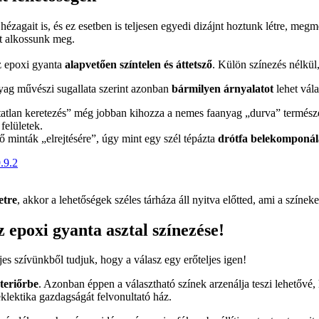
s hézagait is, és ez esetben is teljesen egyedi dizájnt hoztunk létre, m
at alkossunk meg.
z epoxi gyanta
alapvetően színtelen és áttetsző
. Külön színezés nélkül
nyag művészi sugallata szerint azonban
bármilyen árnyalatot
lehet vála
hatatlan keretezés” még jobban kihozza a nemes faanyag „durva” természe
felületek.
 minták „elrejtésére”, úgy mint egy szél tépázta
drótfa belekomponál
etre
, akkor a lehetőségek széles tárháza áll nyitva előtted, ami a színeke
epoxi gyanta asztal színezése!
es szívünkből tudjuk, hogy a válasz egy erőteljes igen!
teriőrbe
. Azonban éppen a választható színek arzenálja teszi lehetővé
eklektika gazdagságát felvonultató ház.