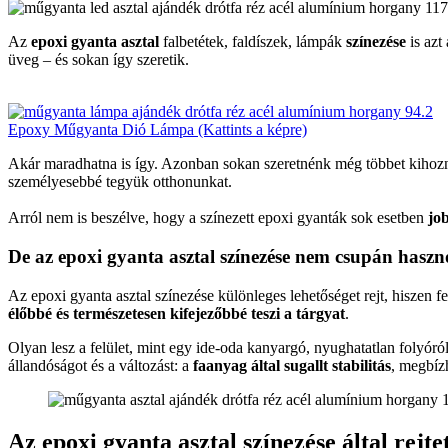
Az
epoxi gyanta asztal
falbetétek, faldíszek, lámpák
színezése
is azt
üveg – és sokan így szeretik.
Epoxy Műgyanta Dió Lámpa (Kattints a képre)
Akár maradhatna is így. Azonban sokan szeretnénk még többet kihozn
személyesebbé tegyük otthonunkat.
Arról nem is beszélve, hogy a színezett epoxi gyanták sok esetben
jo
De az epoxi gyanta asztal színezése nem csupán hasz
Az epoxi gyanta asztal színezése különleges lehetőséget rejt, hiszen 
élőbbé és természetesen kifejezőbbé teszi a tárgyat
.
Olyan lesz a felület, mint egy ide-oda kanyargó, nyughatatlan folyóról 
állandóságot és a változást: a
faanyag által sugallt stabilitás
, megbíz
Az epoxi gyanta asztal színezése által rejte