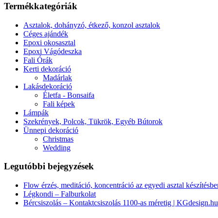
Termékkategóriák
Asztalok, dohányzó, étkező, konzol asztalok
Céges ajándék
Epoxi okosasztal
Epoxi Vágódeszka
Fali Órák
Kerti dekoráció
Madárlak
Lakásdekoráció
Életfa - Bonsaifa
Fali képek
Lámpák
Szekrények, Polcok, Tükrök, Egyéb Bútorok
Ünnepi dekoráció
Christmas
Wedding
Legutóbbi bejegyzések
Flow érzés, meditáció, koncentráció az egyedi asztal készítésbe
Légkondi – Falburkolat
Bércsiszolás – Kontaktcsiszolás 1100-as méretig | KGdesign.hu