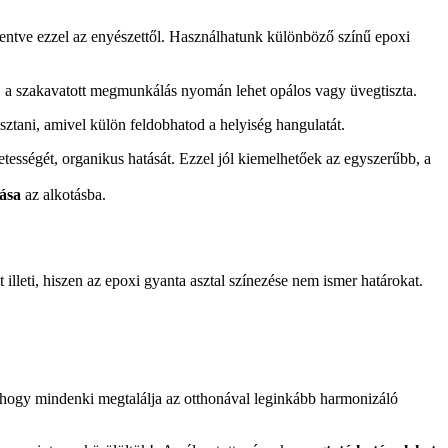
egmentve ezzel az enyészettől. Használhatunk különböző színű epoxi
, a szakavatott megmunkálás nyomán lehet opálos vagy üvegtiszta.
sztani, amivel külön feldobhatod a helyiség hangulatát.
tességét, organikus hatását. Ezzel jól kiemelhetőek az egyszerűbb, a
ása
az alkotásba.
t illeti, hiszen az epoxi gyanta asztal színezése nem ismer határokat.
, hogy mindenki megtalálja az otthonával leginkább harmonizáló