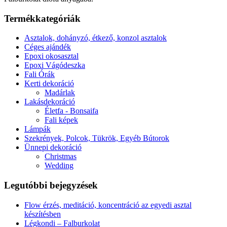
Termékkategóriák
Asztalok, dohányzó, étkező, konzol asztalok
Céges ajándék
Epoxi okosasztal
Epoxi Vágódeszka
Fali Órák
Kerti dekoráció
Madárlak
Lakásdekoráció
Életfa - Bonsaifa
Fali képek
Lámpák
Szekrények, Polcok, Tükrök, Egyéb Bútorok
Ünnepi dekoráció
Christmas
Wedding
Legutóbbi bejegyzések
Flow érzés, meditáció, koncentráció az egyedi asztal
készítésben
Légkondi – Falburkolat