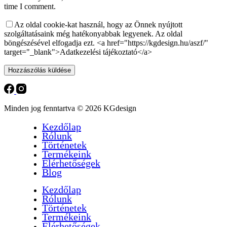
time I comment.
Az oldal cookie-kat használ, hogy az Önnek nyújtott
szolgáltatásaink még hatékonyabbak legyenek. Az oldal
böngészésével elfogadja ezt. <a href="https://kgdesign.hu/aszf/"
target="_blank">Adatkezelési tájékoztató</a>
Hozzászólás küldése
Minden jog fenntartva © 2026 KGdesign
Kezdőlap
Rólunk
Történetek
Termékeink
Elérhetőségek
Blog
Kezdőlap
Rólunk
Történetek
Termékeink
Elérhetőségek