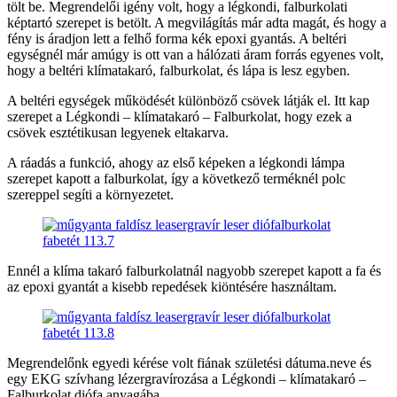
tölt be. Megrendelői igény volt, hogy a légkondi, falburkolati
képtartó szerepet is betölt. A megvilágítás már adta magát, és hogy a
fény is áradjon lett a felhő forma kék epoxi gyantás. A beltéri
egységnél már amúgy is ott van a hálózati áram forrás egyenes volt,
hogy a beltéri klímatakaró, falburkolat, és lápa is lesz egyben.
A beltéri egységek működését különböző csövek látják el. Itt kap
szerepet a Légkondi – klímatakaró – Falburkolat, hogy ezek a
csövek esztétikusan legyenek eltakarva.
A ráadás a funkció, ahogy az első képeken a légkondi lámpa
szerepet kapott a falburkolat, így a következő terméknél polc
szereppel segíti a környezetet.
Ennél a klíma takaró falburkolatnál nagyobb szerepet kapott a fa és
az epoxi gyantát a kisebb repedések kiöntésére használtam.
Megrendelőnk egyedi kérése volt fiának születési dátuma.neve és
egy EKG szívhang lézergravírozása a Légkondi – klímatakaró –
Falburkolat diófa anyagába.