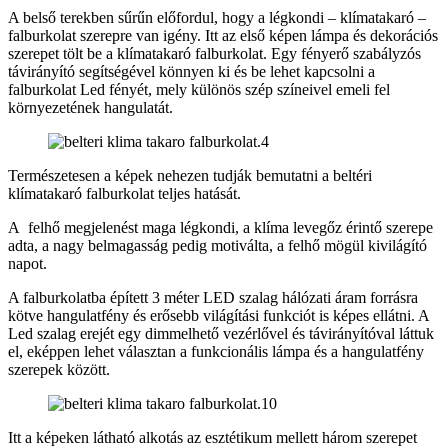
A belső terekben sűrűn előfordul, hogy a légkondi – klímatakaró –
falburkolat szerepre van igény. Itt az első képen lámpa és dekorációs
szerepet tölt be a klímatakaró falburkolat. Egy fényerő szabályzós
távirányító segítségével könnyen ki és be lehet kapcsolni a
falburkolat Led fényét, mely különös szép színeivel emeli fel
környezetének hangulatát.
Természetesen a képek nehezen tudják bemutatni a beltéri
klímatakaró falburkolat teljes hatását.
A felhő megjelenést maga légkondi, a klíma levegőz érintő szerepe
adta, a nagy belmagasság pedig motiválta, a felhő mögül kivilágító
napot.
A falburkolatba épített 3 méter LED szalag hálózati áram forrásra
kötve hangulatfény és erősebb világítási funkciót is képes ellátni. A
Led szalag erejét egy dimmelhető vezérlővel és távirányítóval láttuk
el, eképpen lehet választan a funkcionális lámpa és a hangulatfény
szerepek között.
Itt a képeken látható alkotás az esztétikum mellett három szerepet