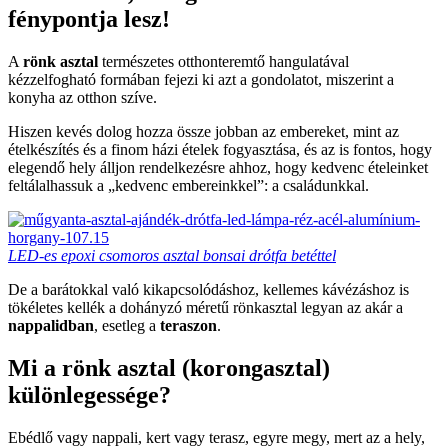
fénypontja lesz!
A
rönk asztal
természetes otthonteremtő hangulatával
kézzelfogható formában fejezi ki azt a gondolatot, miszerint a
konyha az otthon szíve.
Hiszen kevés dolog hozza össze jobban az embereket, mint az
ételkészítés és a finom házi ételek fogyasztása, és az is fontos, hogy
elegendő hely álljon rendelkezésre ahhoz, hogy kedvenc ételeinket
feltálalhassuk a „kedvenc embereinkkel”: a családunkkal.
LED-es epoxi csomoros asztal bonsai drótfa betéttel
De a barátokkal való kikapcsolódáshoz, kellemes kávézáshoz is
tökéletes kellék a dohányzó méretű rönkasztal legyan az akár a
nappalidban
, esetleg a
teraszon
.
Mi a rönk asztal (korongasztal)
különlegessége?
Ebédlő vagy nappali, kert vagy terasz, egyre megy, mert az a hely,