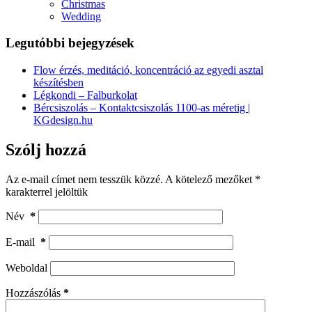
Christmas
Wedding
Legutóbbi bejegyzések
Flow érzés, meditáció, koncentráció az egyedi asztal
készítésben
Légkondi – Falburkolat
Bércsiszolás – Kontaktcsiszolás 1100-as méretig |
KGdesign.hu
Szólj hozzá
Az e-mail címet nem tesszük közzé.
A kötelező mezőket
*
karakterrel jelöltük
Név
*
E-mail
*
Weboldal
Hozzászólás
*