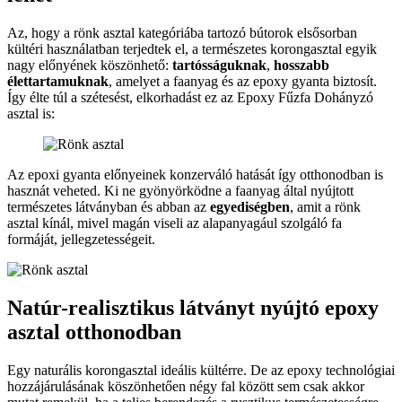
Az, hogy a rönk asztal kategóriába tartozó bútorok elsősorban
kültéri használatban terjedtek el, a természetes korongasztal egyik
nagy előnyének köszönhető:
tartósságuknak
,
hosszabb
élettartamuknak
, amelyet a faanyag és az epoxy gyanta biztosít.
Így élte túl a szétesést, elkorhadást ez az Epoxy Fűzfa Dohányzó
asztal is:
Az epoxi gyanta előnyeinek konzerváló hatását így otthonodban is
hasznát veheted. Ki ne gyönyörködne a faanyag által nyújtott
természetes látványban és abban az
egyediségben
, amit a rönk
asztal kínál, mivel magán viseli az alapanyagául szolgáló fa
formáját, jellegzetességeit.
Natúr-realisztikus látványt nyújtó epoxy
asztal otthonodban
Egy naturális korongasztal ideális kültérre. De az epoxy technológiai
hozzájárulásának köszönhetően négy fal között sem csak akkor