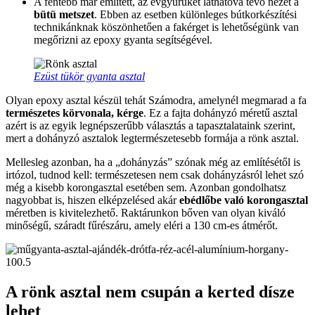
A fentebb már említett, az évgyűrűket láthatóvá tevő nézet a
bütü metszet
. Ebben az esetben különleges bútkorkészítési
technikánknak köszönhetően a fakérget is lehetőségünk van
megőrizni az epoxy gyanta segítségével.
Ezüst tükör gyanta asztal
Olyan epoxy asztal készül tehát Számodra, amelynél megmarad a fa
természetes körvonala, kérge
. Ez a fajta dohányzó méretű asztal
azért is az egyik legnépszerűbb választás a tapasztalataink szerint,
mert a dohányzó asztalok legtermészetesebb formája a rönk asztal.
Mellesleg azonban, ha a „dohányzás” szónak még az említésétől is
irtózol, tudnod kell: természetesen nem csak dohányzásról lehet szó
még a kisebb korongasztal esetében sem. Azonban gondolhatsz
nagyobbat is, hiszen elképzelésed akár
ebédlőbe való korongasztal
méretben is kivitelezhető. Raktárunkon bőven van olyan kiváló
minőségű, száradt fűrészáru, amely eléri a 130 cm-es átmérőt.
A rönk asztal nem csupán a kerted dísze
lehet