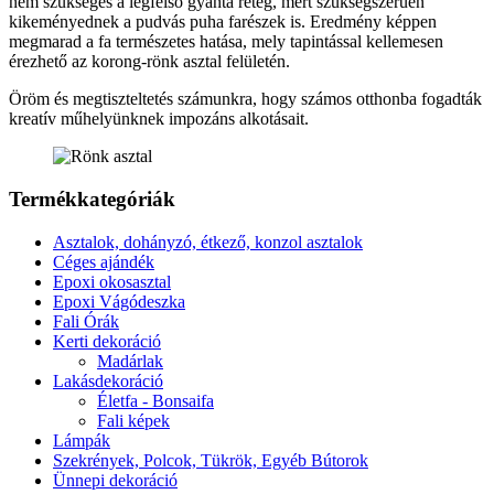
nem szükséges a legfelső gyanta réteg, mert szükségszerűen
kikeményednek a pudvás puha farészek is. Eredmény képpen
megmarad a fa természetes hatása, mely tapintással kellemesen
érezhető az korong-rönk asztal felületén.
Öröm és megtiszteltetés számunkra, hogy számos otthonba fogadták
kreatív műhelyünknek impozáns alkotásait.
Termékkategóriák
Asztalok, dohányzó, étkező, konzol asztalok
Céges ajándék
Epoxi okosasztal
Epoxi Vágódeszka
Fali Órák
Kerti dekoráció
Madárlak
Lakásdekoráció
Életfa - Bonsaifa
Fali képek
Lámpák
Szekrények, Polcok, Tükrök, Egyéb Bútorok
Ünnepi dekoráció