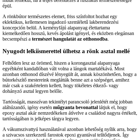
mutat remekül, ha a teljes berendezés a rusztikus természetességre
épül.
A rönkbútor természetes elemet, friss színfoltot hozhat egy
eklektikus, kellemesen ingadozó szemléletű lakberendezési
koncepción belül. A keményfájú alapanyag élettartama
kiemelkedően hosszú, kevés ápolást igényel, és eközben elegánsan
becsempészi a
természet hangulatát az otthonodba
.
Nyugodt lelkiismerettel ülhetsz a rönk asztal mellé
Felhőtlen lesz az örömed, hiszen a korongasztal alapanyaga
egyébként kandallóban vált volna a lángok martalékává. Most
azonban otthonod díszévé lényegült át, annak köszönhetően, hogy a
bútorkészítő mestereink meglátták benne azt a szépséget, amihez
már csak a szakértelem kellett, hogy tökéletes étkező- vagy
dohányzó asztal legyen belőle.
Tartósságát, masszívan tekintélyt parancsoló jelenlétét még jobban
aláhúzandó, igény esetén
műgyanta bevonattal
látjuk el, hogy
epoxy asztal akár nemzedékeken átívelve a családod nagyra értékelt,
tartósságában is jelképes tárgya legyen.
A vákumszivattyú használatával azonban lehetőség nyílik arra, hogy
a szivacsos szerkezetű farostok epoxi gyantával telítődjenek. Így