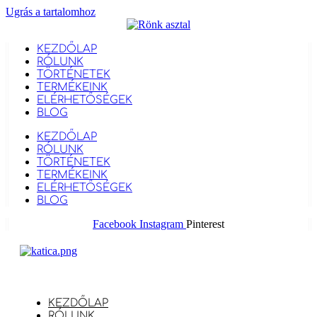
Ugrás a tartalomhoz
KEZDŐLAP
RÓLUNK
TÖRTÉNETEK
TERMÉKEINK
ELÉRHETŐSÉGEK
BLOG
KEZDŐLAP
RÓLUNK
TÖRTÉNETEK
TERMÉKEINK
ELÉRHETŐSÉGEK
BLOG
Facebook
Instagram
Pinterest
KEZDŐLAP
RÓLUNK