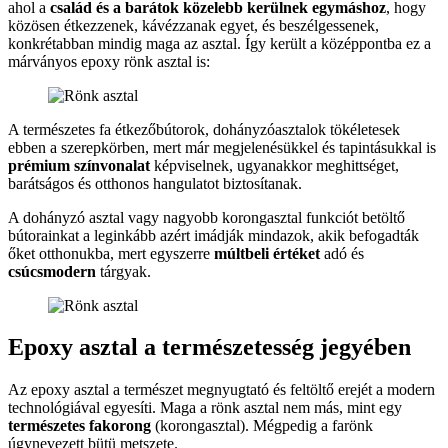
ahol a
család és a barátok közelebb kerülnek egymáshoz
, hogy
közösen étkezzenek, kávézzanak egyet, és beszélgessenek,
konkrétabban mindig maga az asztal. Így került a középpontba ez a
márványos epoxy rönk asztal is:
A természetes fa étkezőbútorok, dohányzóasztalok tökéletesek
ebben a szerepkörben, mert már megjelenésükkel és tapintásukkal is
prémium színvonalat
képviselnek, ugyanakkor meghittséget,
barátságos és otthonos hangulatot biztosítanak.
A dohányzó asztal vagy nagyobb korongasztal funkciót betöltő
bútorainkat a leginkább azért imádják mindazok, akik befogadták
őket otthonukba, mert egyszerre
múltbeli értéket
adó és
csúcsmodern
tárgyak.
Epoxy asztal a természetesség jegyében
Az epoxy asztal a természet megnyugtató és feltöltő erejét a modern
technológiával egyesíti. Maga a rönk asztal nem más, mint egy
természetes fakorong
(korongasztal). Mégpedig a farönk
úgynevezett bütü metszete.