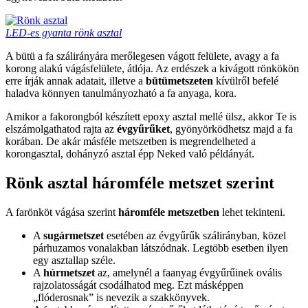
LED-es gyanta rönk asztal
A bütü a fa szálirányára merőlegesen vágott felülete, avagy a fa
korong alakú vágásfelülete, átlója. Az erdészek a kivágott rönkökön
erre írják annak adatait, illetve a
bütümetszeten
kívülről befelé
haladva könnyen tanulmányozható a fa anyaga, kora.
Amikor a fakorongból készített epoxy asztal mellé ülsz, akkor Te is
elszámolgathatod rajta az
évgyűrűket
, gyönyörködhetsz majd a fa
korában. De akár másféle metszetben is megrendelheted a
korongasztal, dohányzó asztal épp Neked való példányát.
Rönk asztal háromféle metszet szerint
A farönköt vágása szerint
háromféle metszetben
lehet tekinteni.
A
sugármetszet
esetében az évgyűrűk szálirányban, közel
párhuzamos vonalakban látszódnak. Legtöbb esetben ilyen
egy asztallap széle.
A
húrmetszet
az, amelynél a faanyag évgyűrűinek ovális
rajzolatosságát csodálhatod meg. Ezt másképpen
„flóderosnak” is nevezik a szakkönyvek.