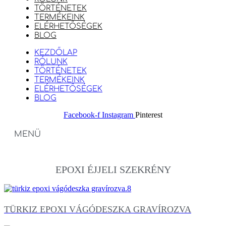
TÖRTÉNETEK
TERMÉKEINK
ELÉRHETŐSÉGEK
BLOG
KEZDŐLAP
RÓLUNK
TÖRTÉNETEK
TERMÉKEINK
ELÉRHETŐSÉGEK
BLOG
Facebook-f
Instagram
Pinterest
MENÜ
EPOXI ÉJJELI SZEKRÉNY
TÜRKIZ EPOXI VÁGÓDESZKA GRAVÍROZVA