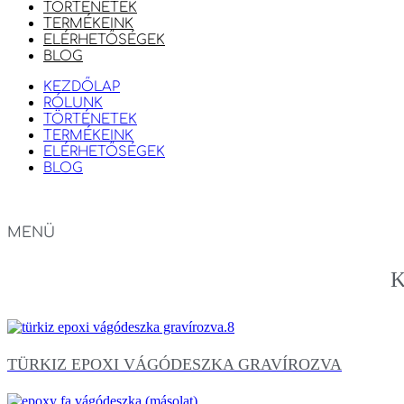
TÖRTÉNETEK
TERMÉKEINK
ELÉRHETŐSÉGEK
BLOG
KEZDŐLAP
RÓLUNK
TÖRTÉNETEK
TERMÉKEINK
ELÉRHETŐSÉGEK
BLOG
MENÜ
K
TÜRKIZ EPOXI VÁGÓDESZKA GRAVÍROZVA