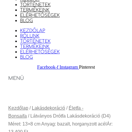
TÖRTÉNETEK
TERMÉKEINK
ELÉRHETŐSÉGEK
BLOG
KEZDŐLAP
RÓLUNK
TÖRTÉNETEK
TERMÉKEINK
ELÉRHETŐSÉGEK
BLOG
Facebook-f
Instagram
Pinterest
MENÜ
Kezdőlap
/
Lakásdekoráció
/
Életfa -
Bonsaifa
/ Látványos Drótfa Lakásdekoráció (D4)
Méret: 13×8 cm Anyag: bazalt, horganyzott acélÁr:
13.400 Ft