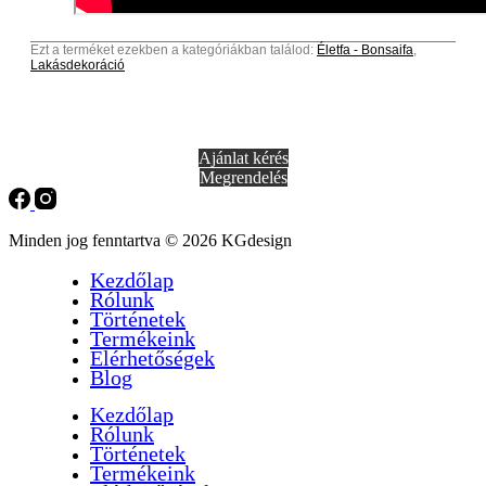
Ezt a terméket ezekben a kategóriákban találod:
Életfa - Bonsaifa
,
Lakásdekoráció
Ajánlat kérés
Megrendelés
Minden jog fenntartva © 2026 KGdesign
Kezdőlap
Rólunk
Történetek
Termékeink
Elérhetőségek
Blog
Kezdőlap
Rólunk
Történetek
Termékeink