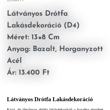
Látványos Drótfa
Lakásdekoráció (D4)
Méret: 13×8 Cm
Anyag: Bazalt, Horganyzott
Acél
Ár: 13.400 Ft
Látványos Drótfa Lakásdekoráció
Kicsi, de látványos drótfa lakásdekoráció a bazaltra rögzített