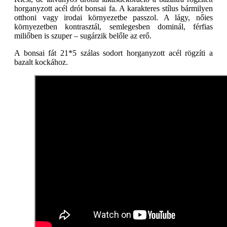
horganyzott acél drót bonsai fa. A karakteres stílus bármilyen
otthoni vagy irodai környezetbe passzol. A lágy, nőies
környezetben kontrasztál, semlegesben dominál, férfias
miliőben is szuper – sugárzik belőle az erő.
A bonsai fát 21*5 szálas sodort horganyzott acél rögzíti a
bazalt kockához.