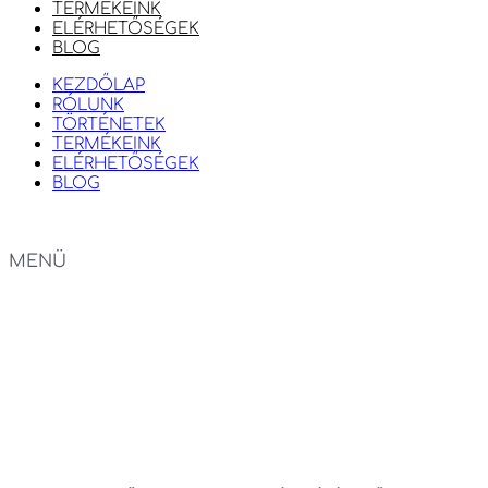
TERMÉKEINK
ELÉRHETŐSÉGEK
BLOG
KEZDŐLAP
RÓLUNK
TÖRTÉNETEK
TERMÉKEINK
ELÉRHETŐSÉGEK
BLOG
MENÜ