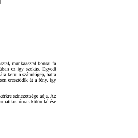
l
ztal, munkaasztal bonsai fa
kában ez így szokás. Egyedi
ára kerül a számítógép, balra
sen eresztődik át a fény, így
 kérkre színezettsége adja. Az
ormatikus úrnak külön kérése