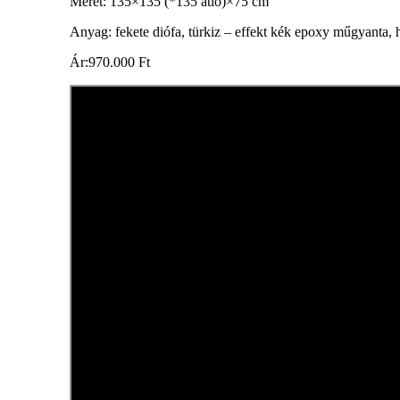
Méret: 135×135 (*135 átló)×75 cm
Anyag: fekete diófa, türkiz – effekt kék epoxy műgyanta, 
Ár:970.000 Ft