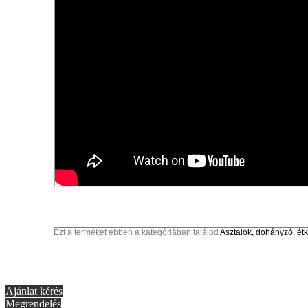
Ezt a terméket ebben a kategóriában találod
Asztalok, dohányzó, étk
Ajánlat kérés
Megrendelés