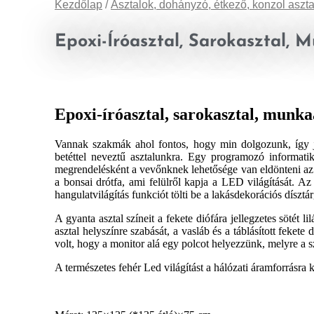
Kezdőlap
/
Asztalok, dohányzó, étkező, konzol aszt
Epoxi-Íróasztal, Sarokasztal, 
Epoxi-íróasztal, sarokasztal, munkaa
Vannak szakmák ahol fontos, hogy min dolgozunk, így jö
betéttel neveztű asztalunkra. Egy programozó informati
megrendelésként a vevőnknek lehetősége van eldönteni az as
a bonsai drótfa, ami felülről kapja a LED világítását. A
hangulatvilágítás funkciót tölti be a lakásdekorációs dísztár
A gyanta asztal színeit a fekete diófára jellegzetes sötét l
asztal helyszínre szabását, a vasláb és a táblásított feket
volt, hogy a monitor alá egy polcot helyezzünk, melyre a
s
A természetes fehér Led világítást a hálózati áramforrásra