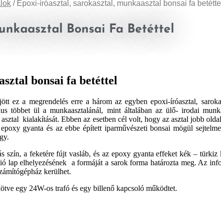
alok
/ Epoxi-íróasztal, sarokasztal, munkaasztal bonsai fa betétte
Munkaasztal Bonsai Fa Betéttel
sztal bonsai fa betéttel
tt ez a megrendelés erre a három az egyben epoxi-íróasztal, sarokas
kus többet ül a munkaasztalánál, mint általában az ülő- irodai mun
ztal kialakítását. Ebben az esetben cél volt, hogy az asztal jobb oldal
z epoxy gyanta és az ebbe épített iparművészeti bonsai mögül sejtelme
gy.
ilás szín, a feketére fújt vasláb, és az epoxy gyanta effeket kék – türkiz
e dió lap elhelyezésének a formáját a sarok forma határozta meg.
Az inf
zámítógépház kerülhet.
 kötve egy 24W-os trafó és egy billenő kapcsoló működtet.