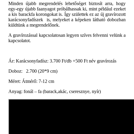
Minden újabb megrendelés lehetőséget biztosít arra, hogy
egy-egy újabb faanyagot próbálhassak ki, mint például ezeket
a kis barackfa korongokat is. Így születtek ez az új gravírozott
karácsonyfadíszek is, melyeket a képeken látható dobozban
küldtünk a megrendelőnek.
A gravírozással kapcsolatosan legyen szíves felvenni velünk a
kapcsolatot.
Ár: Karácsonyfadísz: 3.700 Ft/db +500 Ft név gravírozás
Doboz: 2.700 (20*9 cm)
Méret: Átmérő: 7-12 cm
Anyag: fonál – fa (barack,akác, cseresznye, nyír)