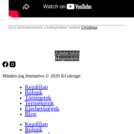
Ezt a terméket ebben a kategóriában találod
Christmas
Ajánlat kérés
Megrendelés
Minden jog fenntartva © 2026 KGdesign
Kezdőlap
Rólunk
Történetek
Termékeink
Elérhetőségek
Blog
Kezdőlap
Rólunk