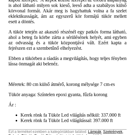
is ahol látható milyen sok kieső, leeső adta a szabályos külső
körvonal formát. Akár meg is hagyhattuk volna a fa szelet
eklektikusságát, ám az egyszerű kör formájú tükör mellett
esett a döntés.
A tükör tetején az akasztó részénél egy patkós forma látható,
ahol a beteg fa körbe zárta a sérülésének helyét, ami egyben
az odvasság és a tükör központjává vált. Ezért kapta a
fejrészen ezt a szembetűnő elhelyezést.
Ebben a tükörben a ráadás a megvilágítás, hogy teljes fényben
lássa önmagát aki belenéz.
Méretek: 80 cm külső átmérő, korong mélysége 7 cm-es
Tükör anyaga: Színtelen epoxi gyanta, fűzfa korong
Ár :
Kerek rönk fa Tükör Led világítás nélkül: 337.000 ft
Kerek rönk fa Tükör Led világítással: 397.000 ft
Ezt a terméket ezekben a kategóriákban találod:
Lámpák
,
Szekrények,