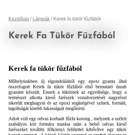
Kezdőlap
/
Lámpák
/ Kerek fa tükör fűzfából
Kerek Fa Tükör Fűzfából
Kerek fa tükör fűzfából
Műhelyünkben új elgondolásból egy epoxi gyanta által
összefogott Kerek fa tükör fűzfából első bemutató darab
gyanánt készült. Ennek a tükörnek az egyedisége, hogy a
természet alkotta kieső farészek vonalvezetését nagyrészt
sikerült meghagyni és az epoxi segítségével színeit, formáit,
tagoltságát kisebb lukasságait megőrizni.
Adott volt egy odvas korhadt fűzfa korong , melynek a széleit
szabályos kör formára marása után a belső odvas kieső
farészeket további félkörnyi felülettel kibővítve egy tükör
kapott szerepet. A képek között szerepel az eredeti alapanyag