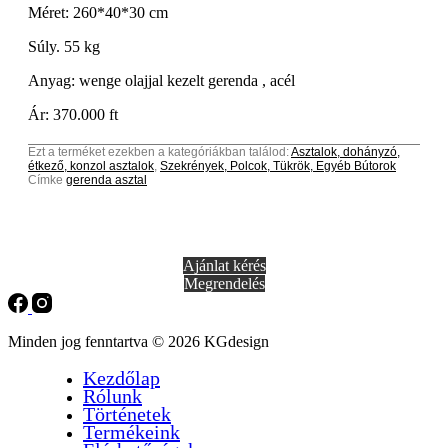
Méret: 260*40*30 cm
Súly. 55 kg
Anyag: wenge olajjal kezelt gerenda , acél
Ár: 370.000 ft
Ezt a terméket ezekben a kategóriákban találod:
Asztalok, dohányzó,
étkező, konzol asztalok
,
Szekrények, Polcok, Tükrök, Egyéb Bútorok
Címke
gerenda asztal
Ajánlat kérés
Megrendelés
Minden jog fenntartva © 2026 KGdesign
Kezdőlap
Rólunk
Történetek
Termékeink