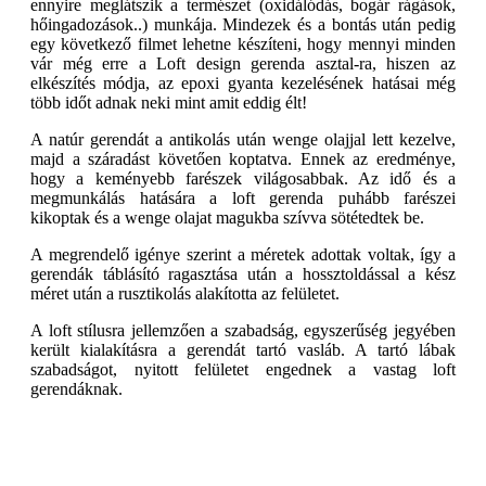
ennyire meglátszik a természet (oxidálódás, bogár rágások,
hőingadozások..) munkája. Mindezek és a bontás után pedig
egy következő filmet lehetne készíteni, hogy mennyi minden
vár még erre a Loft design gerenda asztal-ra, hiszen az
elkészítés módja, az epoxi gyanta kezelésének hatásai még
több időt adnak neki mint amit eddig élt!
A natúr gerendát a antikolás után wenge olajjal lett kezelve,
majd a száradást követően koptatva. Ennek az eredménye,
hogy a keményebb farészek világosabbak. Az idő és a
megmunkálás hatására a loft gerenda puhább farészei
kikoptak és a wenge olajat magukba szívva sötétedtek be.
A megrendelő igénye szerint a méretek adottak voltak, így a
gerendák táblásító ragasztása után a hossztoldással a kész
méret után a rusztikolás alakította az felületet.
A loft stílusra jellemzően a szabadság, egyszerűség jegyében
került kialakításra a gerendát tartó vasláb. A tartó lábak
szabadságot, nyitott felületet engednek a vastag loft
gerendáknak.