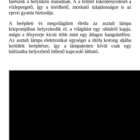
farészek a helyükön maradnak. A a felület kikeményedését a
vízlepergető, így a törölhető, mosható tulajdonságot is az
epoxi gyanta biztosítja.
A beépített és megvilágított életfa az asztali lámpa
központjában helyezkedik el, a világítást egy oldalról kapja,
mégis a fényereje kicsit több mint egy átlagos hangulatfény.
Az asztali lámpa elektronikai egységei a diófa korong aljába
kerültek beépítésre, így a lámpatesten kívül csak egy
hálózatba helyezhető billenő kapcsoló látható.