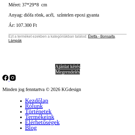
Méret: 37*29*8 cm
Anyag: diófa rönk, acél, színtelen epoxi gyanta
Ár: 107.300 Ft
Ezt a terméket ezekben a kategóriákban találod:
Életfa - Bonsaifa
,
Lámpák
Ajánlat kérés
Megrendelés
Minden jog fenntartva © 2026 KGdesign
Kezdőlap
Rólunk
Történetek
Termékeink
Elérhetőségek
Blog