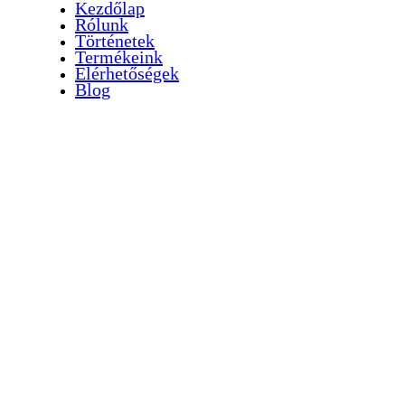
Kezdőlap
Rólunk
Történetek
Termékeink
Elérhetőségek
Blog