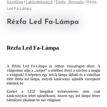
Kezdőlap
/
Lakásdekoráció
/
Életfa - Bonsaifa
/ Rézfa
Led Fa-Lámpa
Rézfa Led Fa-Lámpa
Rézfa Led Fa-Lámpa
A Rézfa Led Fa-Lámpa az otthon visszafogott dísze. A
világosban adja a „szépet” a sötétben fényt a szívben a magja
a virágnak! A képeken egy led-fa lámpa látható és a videóban
több életfa led lámpa, melyek karácsonyi ajándék szerepkört
töltöttek be.
Ezeket a LED lámpákat természetesen nem csak
karácsonykor lehet ajándékozni, hiszen egy led lámpa fénye
bármilyen alkalmat be tud világítani.