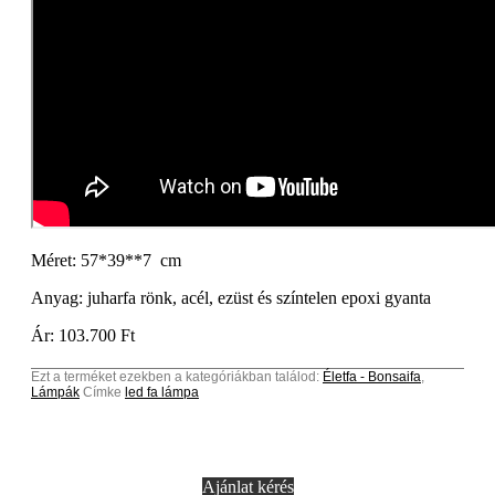
Méret: 57*39**7 cm
Anyag: juharfa rönk, acél, ezüst és színtelen epoxi gyanta
Ár: 103.700 Ft
Ezt a terméket ezekben a kategóriákban találod:
Életfa - Bonsaifa
,
Lámpák
Címke
led fa lámpa
Ajánlat kérés