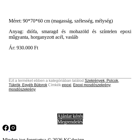
Méret: 90*70*60 cm (magasság, szélesség, mélység)
Anyag: diófa, smaragd és mohazöld és színtelen epoxi
műgyanta, horganyzott acél, vasláb
Ár: 930.000 Ft
Ezt a terméket ebben a kategóriában találod
Szekrények, Polcok,
Tükrök, Egyéb Bútorok
Címkék
epoxi
,
Epoxi mosdószekrény
,
mosdószekrény
Ajánlat kérés
Megrendelés
Minden jog fenntartva © 2026 KGdesign