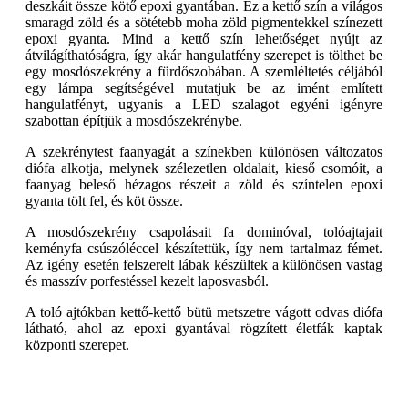
deszkáit össze kötő epoxi gyantában. Ez a kettő szín a világos
smaragd zöld és a sötétebb moha zöld pigmentekkel színezett
epoxi gyanta. Mind a kettő szín lehetőséget nyújt az
átvilágíthatóságra, így akár hangulatfény szerepet is tölthet be
egy mosdószekrény a fürdőszobában. A szemléltetés céljából
egy lámpa segítségével mutatjuk be az imént említett
hangulatfényt, ugyanis a LED szalagot egyéni igényre
szabottan építjük a mosdószekrénybe.
A szekrénytest faanyagát a színekben különösen változatos
diófa alkotja, melynek szélezetlen oldalait, kieső csomóit, a
faanyag beleső hézagos részeit a zöld és színtelen epoxi
gyanta tölt fel, és köt össze.
A mosdószekrény csapolásait fa dominóval, tolóajtajait
keményfa csúszóléccel készítettük, így nem tartalmaz fémet.
Az igény esetén felszerelt lábak készültek a különösen vastag
és masszív porfestéssel kezelt laposvasból.
A toló ajtókban kettő-kettő bütü metszetre vágott odvas diófa
látható, ahol az epoxi gyantával rögzített életfák kaptak
központi szerepet.