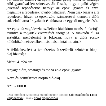
zöld gyantával lett színezve. Jól látszik, hogy a palló végére
jellemző repedésekbe befolyt az epoxi gyanta és ezzel
megállítja a repedések tovább haladását. Nem csak lezárja a fa
repedéseit, hiszen az epoxi zöld színezésével kiemeli a diófa
sokszínű barna árnyalatait és fokozza az egyedi megjelenését.
Az epoxi fa vágódeszka széleiben kialakított marás, funkcióját
tekintve a folyadék elvezetését szolgálja. A funkción túl az
esztétikai megjelenést is fokozza, hogy a diófa rostok
különböző metszeteiben más-más mintát mutatnak.
A felületkezelést a természetes összetételű színtelen biopin
olaj biztosítja.
Méret: 41*24 cm
Anyag: diófa, smaragd és moha zöld epoxi gyanta
Kezelés: természetes biopin dió olaj
Ár: 37.000 ft
Ezt a terméket ezekben a kategóriákban találod:
Céges ajándék
,
Epoxi
Vágódeszka
Címkék
epoxi
,
vágódeszka