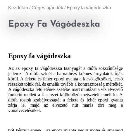
Kezdőlap
/
Céges ajándék
/ Epoxy fa vágódeszka
Epoxy Fa Vágódeszka
Epoxy fa vágódeszka
Az az epoxy fa vágódeszka faanyagát a diófa sokszínűsége
jellemzi. A diófa színét a barna-bézs krémes árnyalatok írják
körül. A fekete és fehér epoxi gyanta a kieső göcsöket, leeső
részeket töltik fel, és emelik tovább a kontrasztosság mértékét.
A vágódeszka felületének szélébe mart mintázat a víz elvezető
funkció mellett a fa erezet különböző metszeteit emeli ki. A
diófa rostok szabályosságát a fekete és fehér epoxi gyanta
zárja le, majd az elvezető nút marás töri meg a
vonalvezetésüket.
ból készült ennek , az epoxi gyanta pedig moha és smaragd