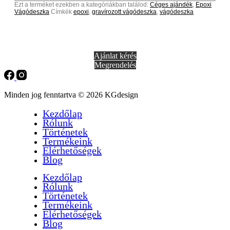
Ezt a terméket ezekben a kategóriákban találod:
Céges ajándék
,
Epoxi
Vágódeszka
Címkék
epoxi
,
gravírozott vágódeszka
,
vágódeszka
Ajánlat kérés
Megrendelés
Minden jog fenntartva © 2026 KGdesign
Kezdőlap
Rólunk
Történetek
Termékeink
Elérhetőségek
Blog
Kezdőlap
Rólunk
Történetek
Termékeink
Elérhetőségek
Blog