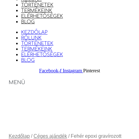
TÖRTÉNETEK
TERMÉKEINK
ELÉRHETŐSÉGEK
BLOG
KEZDŐLAP
RÓLUNK
TÖRTÉNETEK
TERMÉKEINK
ELÉRHETŐSÉGEK
BLOG
Facebook-f
Instagram
Pinterest
MENÜ
Kezdőlap
/
Céges ajándék
/ Fehér epoxi gravírozott