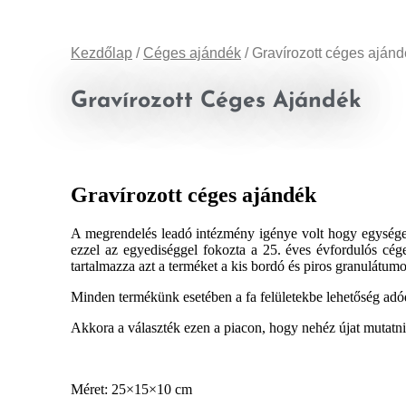
Kezdőlap
/
Céges ajándék
/ Gravírozott céges aján
Gravírozott Céges Ajándék
Gravírozott céges ajándék
A megrendelés leadó intézmény igénye volt hogy egységes
ezzel az egyediséggel fokozta a 25. éves évfordulós cég
tartalmazza azt a terméket a kis bordó és piros granulátumo
Minden termékünk esetében a fa felületekbe lehetőség adód
Akkora a választék ezen a piacon, hogy nehéz újat mutatni
Méret: 25×15×10 cm