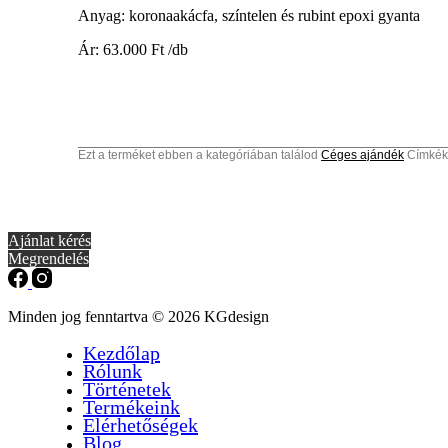
Anyag: koronaakácfa, színtelen és rubint epoxi gyanta
Ár: 63.000 Ft /db
Ezt a terméket ebben a kategóriában találod
Céges ajándék
Címkék
Ajánlat kérés
Megrendelés
Minden jog fenntartva © 2026 KGdesign
Kezdőlap
Rólunk
Történetek
Termékeink
Elérhetőségek
Blog