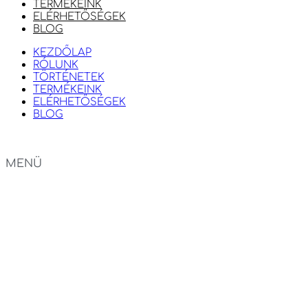
TERMÉKEINK
ELÉRHETŐSÉGEK
BLOG
KEZDŐLAP
RÓLUNK
TÖRTÉNETEK
TERMÉKEINK
ELÉRHETŐSÉGEK
BLOG
MENÜ