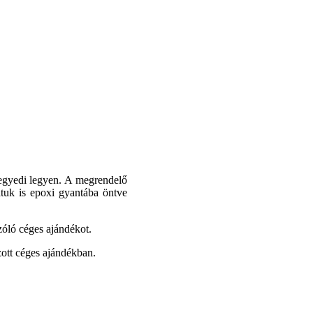
 egyedi legyen. A megrendelő
atuk is epoxi gyantába öntve
zóló céges ajándékot.
zott céges ajándékban.