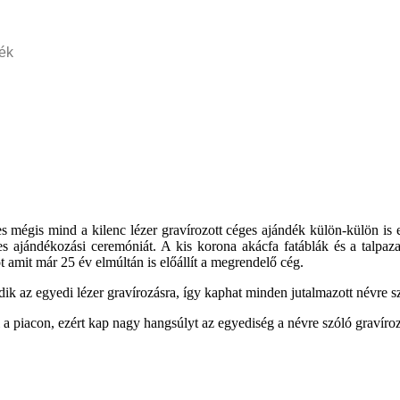
dék
 mégis mind a kilenc lézer gravírozott céges ajándék külön-külön is
es ajándékozási ceremóniát. A kis korona akácfa fatáblák és a talpaz
t amit már 25 év elmúltán is előállít a megrendelő cég.
ik az egyedi lézer gravírozásra, így kaphat minden jutalmazott névre s
 a piacon, ezért kap nagy hangsúlyt az egyediség a névre szóló gravíro