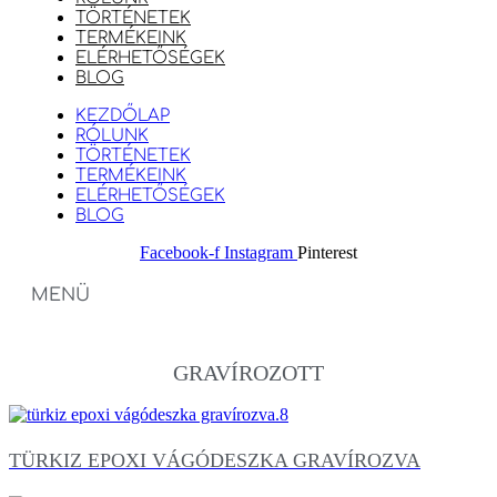
TÖRTÉNETEK
TERMÉKEINK
ELÉRHETŐSÉGEK
BLOG
KEZDŐLAP
RÓLUNK
TÖRTÉNETEK
TERMÉKEINK
ELÉRHETŐSÉGEK
BLOG
Facebook-f
Instagram
Pinterest
MENÜ
GRAVÍROZOTT
TÜRKIZ EPOXI VÁGÓDESZKA GRAVÍROZVA