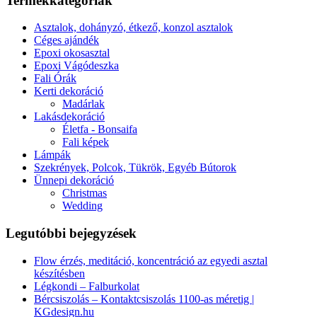
Termékkategóriák
Asztalok, dohányzó, étkező, konzol asztalok
Céges ajándék
Epoxi okosasztal
Epoxi Vágódeszka
Fali Órák
Kerti dekoráció
Madárlak
Lakásdekoráció
Életfa - Bonsaifa
Fali képek
Lámpák
Szekrények, Polcok, Tükrök, Egyéb Bútorok
Ünnepi dekoráció
Christmas
Wedding
Legutóbbi bejegyzések
Flow érzés, meditáció, koncentráció az egyedi asztal
készítésben
Légkondi – Falburkolat
Bércsiszolás – Kontaktcsiszolás 1100-as méretig |
KGdesign.hu