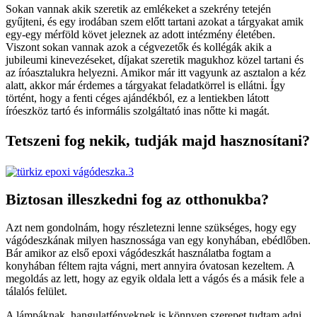
Sokan vannak akik szeretik az emlékeket a szekrény tetején
gyűjteni, és egy irodában szem előtt tartani azokat a tárgyakat amik
egy-egy mérföld követ jeleznek az adott intézmény életében.
Viszont sokan vannak azok a cégvezetők és kollégák akik a
jubileumi kinevezéseket, díjakat szeretik magukhoz közel tartani és
az íróasztalukra helyezni. Amikor már itt vagyunk az asztalon a kéz
alatt, akkor már érdemes a tárgyakat feladatkörrel is ellátni. Így
történt, hogy a fenti céges ajándékból, ez a lentiekben látott
íróeszköz tartó és informális szolgáltató inas nőtte ki magát.
Tetszeni fog nekik, tudják majd hasznosítani?
Biztosan illeszkedni fog az otthonukba?
Azt nem gondolnám, hogy részletezni lenne szükséges, hogy egy
vágódeszkának milyen hasznossága van egy konyhában, ebédlőben.
Bár amikor az első epoxi vágódeszkát használatba fogtam a
konyhában féltem rajta vágni, mert annyira óvatosan kezeltem. A
megoldás az lett, hogy az egyik oldala lett a vágós és a másik fele a
tálalós felület.
A lámpáknak, hangulatfényeknek is könnyen szerepet tudtam adni,