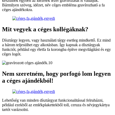
készülnek egyben az idézetek lézer gravírozását is vállaljuk.
Bármilyen szöveg, idézet, név céges embléma gravírozható a fa
céges ajándékokra.
Mit vegyek a céges kollégáknak?
Dísztárgy legyen, vagy használati tárgy esetleg mindkettő. Ez mind
a három teljesülhet egy alkotásban. Így kapnak a dísztárgyak
funkciót, például egy életfa fa korongba építve megvilágítást és egy
céges logót.
Nem szeretném, hogy porfogó lom legyen
a céges ajándékból!
Lehetőség van minden dísztárgyat funkcionalitással felruházni,
például ezekből az emlékplakettekből toll, ceruza és névjegykártya
tartót varázsolni.