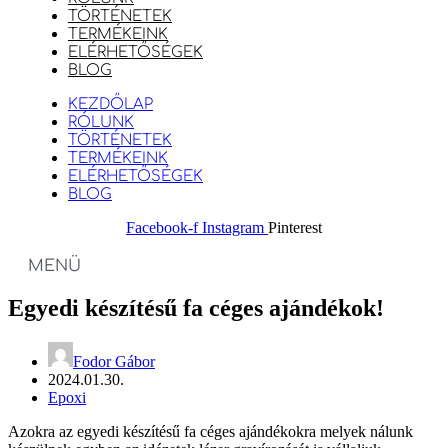
TÖRTÉNETEK
TERMÉKEINK
ELÉRHETŐSÉGEK
BLOG
KEZDŐLAP
RÓLUNK
TÖRTÉNETEK
TERMÉKEINK
ELÉRHETŐSÉGEK
BLOG
Facebook-f
Instagram
Pinterest
MENÜ
Egyedi készítésű fa céges ajándékok!
Fodor Gábor
2024.01.30.
Epoxi
Azokra az egyedi készítésű fa céges ajándékokra melyek nálunk