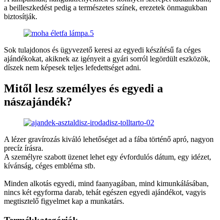
a beilleszkedést pedig a természetes színek, erezetek önmagukban
biztosítják.
Sok tulajdonos és ügyvezető keresi az egyedi készítésű fa céges
ajándékokat, akiknek az igényeit a gyári sorról legördült eszközök,
díszek nem képesek teljes lefedettséget adni.
Mitől lesz személyes és egyedi a
nászajándék?
A lézer gravírozás kiváló lehetőséget ad a fába történő apró, nagyon
precíz írásra.
A személyre szabott üzenet lehet egy évfordulós dátum, egy idézet,
kívánság, céges embléma stb.
Minden alkotás egyedi, mind faanyagában, mind kimunkálásában,
nincs két egyforma darab, tehát egészen egyedi ajándékot, vagyis
megtisztelő figyelmet kap a munkatárs.