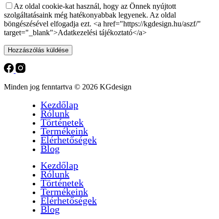
Az oldal cookie-kat használ, hogy az Önnek nyújtott
szolgáltatásaink még hatékonyabbak legyenek. Az oldal
böngészésével elfogadja ezt. <a href="https://kgdesign.hu/aszf/"
target="_blank">Adatkezelési tájékoztató</a>
Hozzászólás küldése
Minden jog fenntartva © 2026 KGdesign
Kezdőlap
Rólunk
Történetek
Termékeink
Elérhetőségek
Blog
Kezdőlap
Rólunk
Történetek
Termékeink
Elérhetőségek
Blog