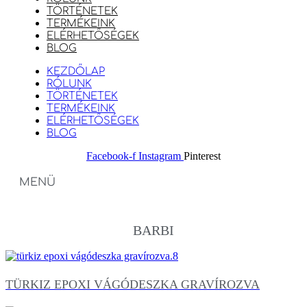
TÖRTÉNETEK
TERMÉKEINK
ELÉRHETŐSÉGEK
BLOG
KEZDŐLAP
RÓLUNK
TÖRTÉNETEK
TERMÉKEINK
ELÉRHETŐSÉGEK
BLOG
Facebook-f
Instagram
Pinterest
MENÜ
BARBI
TÜRKIZ EPOXI VÁGÓDESZKA GRAVÍROZVA