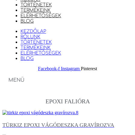
TÖRTÉNETEK
TERMÉKEINK
ELÉRHETŐSÉGEK
BLOG
KEZDŐLAP
RÓLUNK
TÖRTÉNETEK
TERMÉKEINK
ELÉRHETŐSÉGEK
BLOG
Facebook-f
Instagram
Pinterest
MENÜ
EPOXI FALIÓRA
TÜRKIZ EPOXI VÁGÓDESZKA GRAVÍROZVA