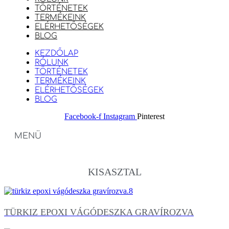
TÖRTÉNETEK
TERMÉKEINK
ELÉRHETŐSÉGEK
BLOG
KEZDŐLAP
RÓLUNK
TÖRTÉNETEK
TERMÉKEINK
ELÉRHETŐSÉGEK
BLOG
Facebook-f
Instagram
Pinterest
MENÜ
KISASZTAL
TÜRKIZ EPOXI VÁGÓDESZKA GRAVÍROZVA