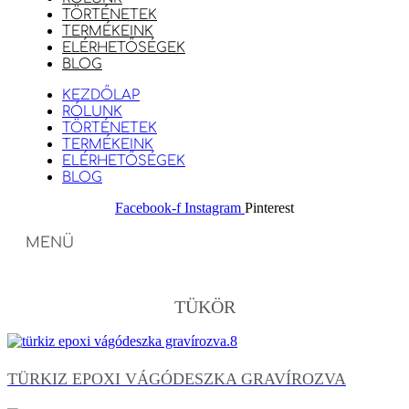
TÖRTÉNETEK
TERMÉKEINK
ELÉRHETŐSÉGEK
BLOG
KEZDŐLAP
RÓLUNK
TÖRTÉNETEK
TERMÉKEINK
ELÉRHETŐSÉGEK
BLOG
Facebook-f
Instagram
Pinterest
MENÜ
TÜKÖR
TÜRKIZ EPOXI VÁGÓDESZKA GRAVÍROZVA