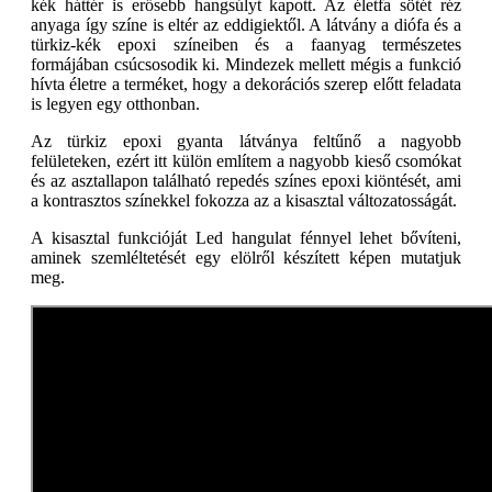
kék háttér is erősebb hangsúlyt kapott. Az életfa sötét réz
anyaga így színe is eltér az eddigiektől. A látvány a diófa és a
türkiz-kék epoxi színeiben és a faanyag természetes
formájában csúcsosodik ki. Mindezek mellett mégis a funkció
hívta életre a terméket, hogy a dekorációs szerep előtt feladata
is legyen egy otthonban.
Az türkiz epoxi gyanta látványa feltűnő a nagyobb
felületeken, ezért itt külön említem a nagyobb kieső csomókat
és az asztallapon található repedés színes epoxi kiöntését, ami
a kontrasztos színekkel fokozza az a kisasztal változatosságát.
A kisasztal funkcióját Led hangulat fénnyel lehet bővíteni,
aminek szemléltetését egy elölről készített képen mutatjuk
meg.