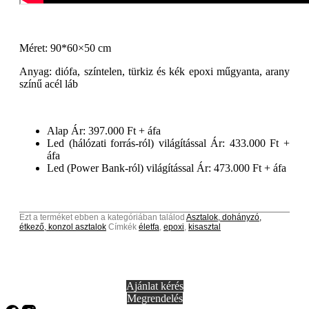
Méret: 90*60×50 cm
Anyag: diófa, színtelen, türkiz és kék epoxi műgyanta, arany
színű acél láb
Alap Ár: 397.000 Ft + áfa
Led (hálózati forrás-ról) világítással Ár: 433.000 Ft +
áfa
Led (Power Bank-ról) világítással Ár: 473.000 Ft + áfa
Ezt a terméket ebben a kategóriában találod
Asztalok, dohányzó,
étkező, konzol asztalok
Címkék
életfa
,
epoxi
,
kisasztal
Ajánlat kérés
Megrendelés